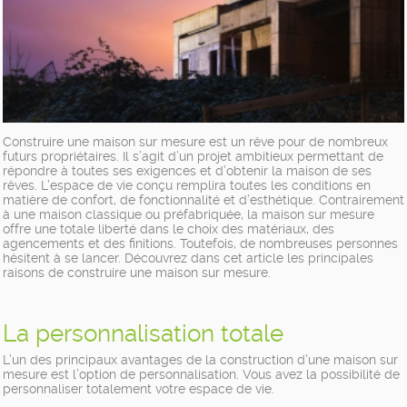
Construire une maison sur mesure est un rêve pour de nombreux
futurs propriétaires. Il s’agit d’un projet ambitieux permettant de
répondre à toutes ses exigences et d’obtenir la maison de ses
rêves. L’espace de vie conçu remplira toutes les conditions en
matière de confort, de fonctionnalité et d’esthétique. Contrairement
à une maison classique ou préfabriquée, la maison sur mesure
offre une totale liberté dans le choix des matériaux, des
agencements et des finitions. Toutefois, de nombreuses personnes
hésitent à se lancer. Découvrez dans cet article les principales
raisons de construire une maison sur mesure.
La personnalisation totale
L’un des principaux avantages de la construction d’une maison sur
mesure est l’option de personnalisation. Vous avez la possibilité de
personnaliser totalement votre espace de vie.