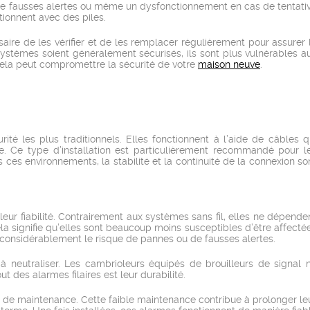
r de fausses alertes ou même un dysfonctionnement en cas de tentati
ctionnent avec des piles.
ssaire de les vérifier et de les remplacer régulièrement pour assurer 
ystèmes soient généralement sécurisés, ils sont plus vulnérables a
Cela peut compromettre la sécurité de votre
maison neuve
.
ité les plus traditionnels. Elles fonctionnent à l’aide de câbles q
 Ce type d’installation est particulièrement recommandé pour l
ces environnements, la stabilité et la continuité de la connexion so
leur fiabilité. Contrairement aux systèmes sans fil, elles ne dépende
la signifie qu’elles sont beaucoup moins susceptibles d’être affecté
 considérablement le risque de pannes ou de fausses alertes.
à neutraliser. Les cambrioleurs équipés de brouilleurs de signal 
t des alarmes filaires est leur durabilité.
de maintenance. Cette faible maintenance contribue à prolonger le