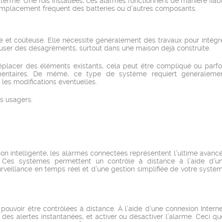
terme. Une fois installées, ces alarmes fonctionnent de manière fiab
mplacement fréquent des batteries ou d’autres composants.
xe et coûteuse. Elle nécessite généralement des travaux pour intégr
auser des désagréments, surtout dans une maison déjà construite.
éplacer des éléments existants, cela peut être compliqué ou parfo
lémentaires. De même, ce type de système requiert généraleme
t les modifications éventuelles.
s usagers.
 intelligente, les alarmes connectées représentent l’ultime avanc
e. Ces systèmes permettent un contrôle à distance à l’aide d’u
rveillance en temps réel et d’une gestion simplifiée de votre systè
ouvoir être contrôlées à distance. À l’aide d’une connexion Interne
des alertes instantanées, et activer ou désactiver l’alarme. Ceci qu