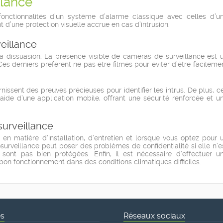
llance
onctionnalités d’un système d’alarme classique avec celles d’u
nt d’une protection visuelle accrue en cas d’intrusion.
eillance
a dissuasion. La présence visible de caméras de surveillance est 
s derniers préfèrent ne pas être filmés pour éviter d’être facileme
issent des preuves précieuses pour identifier les intrus. De plus, c
aide d’une application mobile, offrant une sécurité renforcée et u
urveillance
en matière d’installation, d’entretien et lorsque vous optez pour 
surveillance peut poser des problèmes de confidentialité si elle n’e
ont pas bien protégées. Enfin, il est nécessaire d’effectuer u
on fonctionnement dans des conditions climatiques difficiles.
és
Réseaux sociaux