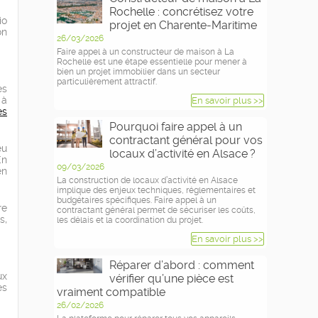
Rochelle : concrétisez votre
io
projet en Charente-Maritime
on
26/03/2026
Faire appel à un constructeur de maison à La
Rochelle est une étape essentielle pour mener à
bien un projet immobilier dans un secteur
particulièrement attractif.
es
 à
En savoir plus >>
es
Pourquoi faire appel à un
contractant général pour vos
eu
locaux d’activité en Alsace ?
En
09/03/2026
en
La construction de locaux d’activité en Alsace
implique des enjeux techniques, réglementaires et
budgétaires spécifiques. Faire appel à un
re
contractant général permet de sécuriser les coûts,
s,
les délais et la coordination du projet.
En savoir plus >>
Réparer d’abord : comment
ux
vérifier qu’une pièce est
es
vraiment compatible
26/02/2026