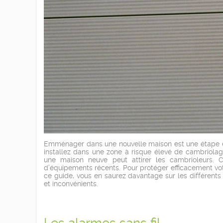
Emménager dans une nouvelle maison est une étape excit
installez dans une zone à risque élevé de cambriol
une maison neuve peut attirer les cambrioleurs. 
d’équipements récents. Pour protéger efficacement votr
ce guide, vous en saurez davantage sur les différents
et inconvénients.