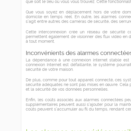
que soit le lieu où vous vous trouvez. Cette fonctionnali
Que vous soyez en déplacement hors de votre domicil
domicile en temps réel. En outre, les alarmes connect
s’agit entre autres des caméras de sécurité, des serru
Cette interconnexion crée un réseau de sécurité c
permettent également de visionner des flux vidéo en di
à tout moment.
Inconvénients des alarmes connectée
La dépendance à une connexion internet stable est l
connexion Internet est défaillante, le système pourr
sécurité de votre maison.
De plus, comme pour tout appareil connecté, ces sys
sécurité adéquates ne sont pas mises en œuvre. Cela p
et la sécurité de vos données personnelles.
Enfin, les coûts associés aux alarmes connectées peuv
supplémentaires peuvent aussi s’ajouter pour la maint
coûts peuvent s’accumuler au fil du temps, rendant c