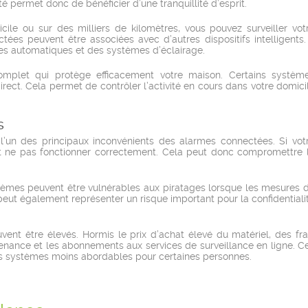
té permet donc de bénéficier d’une tranquillité d’esprit.
e ou sur des milliers de kilomètres, vous pouvez surveiller vot
ées peuvent être associées avec d’autres dispositifs intelligents. 
res automatiques et des systèmes d’éclairage.
omplet qui protège efficacement votre maison. Certains systèm
rect. Cela permet de contrôler l’activité en cours dans votre domici
s
’un des principaux inconvénients des alarmes connectées. Si vot
ait ne pas fonctionner correctement. Cela peut donc compromettre 
tèmes peuvent être vulnérables aux piratages lorsque les mesures 
eut également représenter un risque important pour la confidentiali
ent être élevés. Hormis le prix d’achat élevé du matériel, des fra
enance et les abonnements aux services de surveillance en ligne. C
es systèmes moins abordables pour certaines personnes.