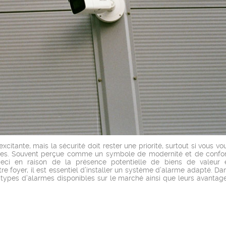
ante, mais la sécurité doit rester une priorité, surtout si vous vo
ages. Souvent perçue comme un symbole de modernité et de confor
Ceci en raison de la présence potentielle de biens de valeur 
e foyer, il est essentiel d’installer un système d’alarme adapté. Da
 types d’alarmes disponibles sur le marché ainsi que leurs avantag