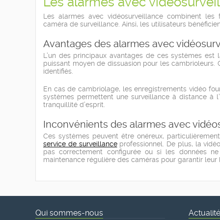
Les alarmes avec vidéosurvei
Les alarmes avec vidéosurveillance combinent les f
caméra de surveillance. Ainsi, les utilisateurs bénéficie
Avantages des alarmes avec vidéosurv
L’un des principaux avantages de ces systèmes est l
puissant moyen de dissuasion pour les cambrioleurs. Ce
identifiés.
En cas de cambriolage, les enregistrements vidéo fourn
systèmes permettent une surveillance à distance à l’
tranquillité d’esprit.
Inconvénients des alarmes avec vidéos
Ces systèmes peuvent être onéreux, particulièrement 
service de surveillance
professionnel. De plus, la vidéo
pas correctement configurée ou si les données ne s
maintenance régulière des caméras pour garantir leur b
Qui sommes-nous
Actualit