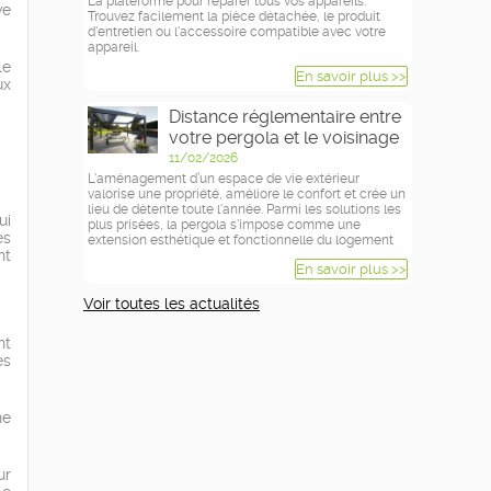
La plateforme pour réparer tous vos appareils.
ve
Trouvez facilement la pièce détachée, le produit
d'entretien ou l'accessoire compatible avec votre
appareil.
le
En savoir plus >>
ux
Distance réglementaire entre
votre pergola et le voisinage
11/02/2026
L'aménagement d’un espace de vie extérieur
valorise une propriété, améliore le confort et crée un
lieu de détente toute l'année. Parmi les solutions les
ui
plus prisées, la pergola s'impose comme une
es
extension esthétique et fonctionnelle du logement
nt
En savoir plus >>
Voir toutes les actualités
nt
es
ne
ur