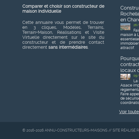
Comparer et choisir son constructeur de
Constru
maison individuelle
Rochelle
en Char
Cette annuaire vous permet de trouver
26/
en 3 cliques, Modèles, Terrains,
Fai
Terrain+Maison, Réalisations et Visite
maison à L
Virtuelle directement sur le site du
essentiell
constructeur et de prendre contact
immobilier
directement
sans intermédiaires
.
attractif.
Pourquoi
contrac
locaux d
09/
La 
Alsace imp
réglementa
Faire appe
de sécurise
coordinatio
Voir toute
© 2016-2026 ANNU-CONSTRUCTEURS-MAISONS // SITE RÉALISÉ 