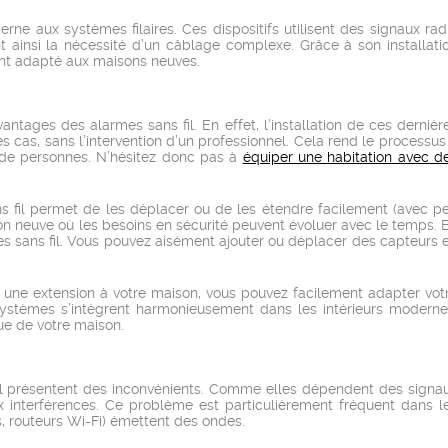
rne aux systèmes filaires. Ces dispositifs utilisent des signaux rad
t ainsi la nécessité d’un câblage complexe. Grâce à son installati
ent adapté aux maisons neuves.
avantages des alarmes sans fil. En effet, l’installation de ces dernièr
s cas, sans l’intervention d’un professionnel. Cela rend le processus
 de personnes. N’hésitez donc pas à
équiper une habitation avec d
ans fil permet de les déplacer ou de les étendre facilement (avec p
son neuve où les besoins en sécurité peuvent évoluer avec le temps. 
rmes sans fil. Vous pouvez aisément ajouter ou déplacer des capteurs 
 une extension à votre maison, vous pouvez facilement adapter vot
ystèmes s’intègrent harmonieusement dans les intérieurs moderne
ue de votre maison.
il présentent des inconvénients. Comme elles dépendent des signa
ux interférences. Ce problème est particulièrement fréquent dans l
, routeurs Wi-Fi) émettent des ondes.