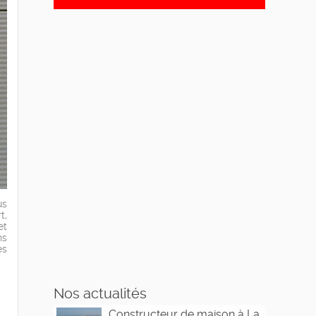
us
t,
et
ns
es
Nos actualités
Constructeur de maison à La