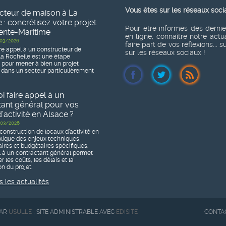
Vous êtes sur les réseaux soci
cteur de maison à La
 : concrétisez votre projet
Pour être informés des derni
ente-Maritime
en ligne, connaître notre actua
03/2026
faire part de vos réflexions... 
re appel à un constructeur de
sur les réseaux sociaux !
a Rochelle est une étape
e pour mener à bien un projet
 dans un secteur particulièrement
 faire appel à un
tant général pour vos
’activité en Alsace ?
03/2026
construction de locaux d’activité en
lique des enjeux techniques,
ires et budgétaires spécifiques.
l à un contractant général permet
r les coûts, les délais et la
n du projet.
s les actualités
PAR
USULLE
, SITE ADMINISTRABLE AVEC
EDISITE
CONTA