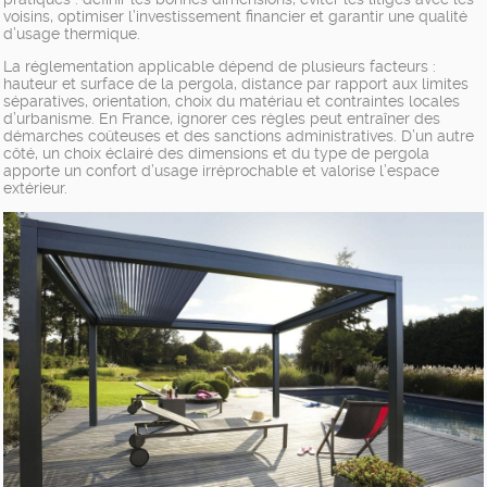
voisins, optimiser l’investissement financier et garantir une qualité
d’usage thermique.
La réglementation applicable dépend de plusieurs facteurs :
hauteur et surface de la pergola, distance par rapport aux limites
séparatives, orientation, choix du matériau et contraintes locales
d’urbanisme. En France, ignorer ces règles peut entraîner des
démarches coûteuses et des sanctions administratives. D’un autre
côté, un choix éclairé des dimensions et du type de pergola
apporte un confort d’usage irréprochable et valorise l’espace
extérieur.