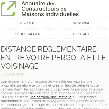
ACCUEIL
ANNUAIRE
GÉOLOCALISER
CONTACT
DISTANCE RÉGLEMENTAIRE
ENTRE VOTRE PERGOLA ET LE
VOISINAGE
LE 11/02/2026
L'aménagement d’un espace de vie extérieur valorise une
propriété, améliore le confort et crée un lieu de détente toute
l'année. Parmi les solutions les plus prisées, la pergola s'impose
comme une extension esthétique et fonctionnelle du logement.
Que l'on envisage
une pergola bioclimatique
ou une
pergola
traditionnelle
, la question de la
réglementation pergola voisinage
est incontournable. Ce sujet est au croisement des préoccupations
pratiques : définir les bonnes dimensions, éviter les litiges avec les