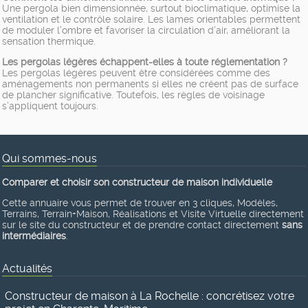
Une pergola bien dimensionnée, surtout bioclimatique, optimise la
ventilation et le contrôle solaire. Les lames orientables permettent
de moduler l’ombre et favoriser la circulation d’air, améliorant la
sensation thermique.
Les pergolas légères échappent-elles à toute réglementation ?
Les pergolas légères peuvent être considérées comme des
aménagements non permanents si elles ne créent pas de surface
de plancher significative. Toutefois, les règles de voisinage
s’appliquent toujours.
Qui sommes-nous
Comparer et choisir son constructeur de maison individuelle
Cette annuaire vous permet de trouver en 3 cliques, Modèles,
Terrains, Terrain+Maison, Réalisations et Visite Virtuelle directement
sur le site du constructeur et de prendre contact directement
sans
intermédiaires
.
Actualités
Constructeur de maison à La Rochelle : concrétisez votre