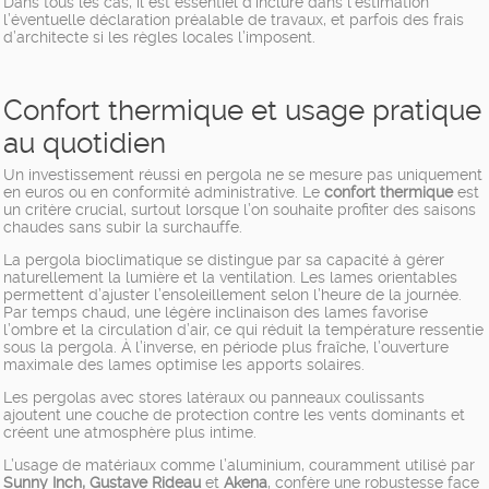
Dans tous les cas, il est essentiel d’inclure dans l’estimation
l’éventuelle déclaration préalable de travaux, et parfois des frais
d’architecte si les règles locales l’imposent.
Confort thermique et usage pratique
au quotidien
Un investissement réussi en pergola ne se mesure pas uniquement
en euros ou en conformité administrative. Le
confort thermique
est
un critère crucial, surtout lorsque l’on souhaite profiter des saisons
chaudes sans subir la surchauffe.
La pergola bioclimatique se distingue par sa capacité à gérer
naturellement la lumière et la ventilation. Les lames orientables
permettent d’ajuster l’ensoleillement selon l’heure de la journée.
Par temps chaud, une légère inclinaison des lames favorise
l’ombre et la circulation d’air, ce qui réduit la température ressentie
sous la pergola. À l’inverse, en période plus fraîche, l’ouverture
maximale des lames optimise les apports solaires.
Les pergolas avec stores latéraux ou panneaux coulissants
ajoutent une couche de protection contre les vents dominants et
créent une atmosphère plus intime.
L’usage de matériaux comme l’aluminium, couramment utilisé par
Sunny Inch, Gustave Rideau
et
Akena
, confère une robustesse face