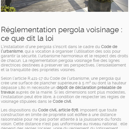
Réglementation pergola voisinage :
ce que dit la loi
L’installation d’une pergola s’inscrit dans le cadre du
Code de
l’urbanisme
, qui a vocation à organiser l’utilisation des sols pour
garantir la sécurité, l’urbanisme harmonieux et le respect des droits
de chacun. La réglementation pergola voisinage fixe des lignes
directrices destinées à préserver les perspectives, l’ensoleillement
et la tranquillité des propriétés voisines.
Selon l’article R.421-17 du Code de l’urbanisme, une pergola qui
crée une surface de plancher supérieure à 5 m² ou dont la hauteur
dépasse 1,80 m nécessite un
dépôt de déclaration préalable de
travaux
auprès de la mairie. Si les dimensions sont plus modestes,
l'installation peut être libre, à condition de respecter les règles de
voisinage stipulées dans le
Code civil
.
Les dispositions du
Code civil, article 678
, imposent que toute
construction en limite de propriété soit édifiée à une distance
raisonnable pour ne pas porter atteinte à la jouissance du fonds
voisin. Cette distance n'est pas uniformisée au niveau national : elle
dépend des règles locales, voire du règlement du lotissement.