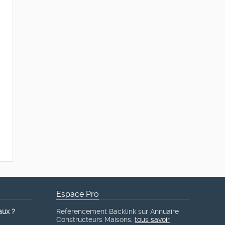
Espace Pro
aux ?
Référencement Backlink sur Annuaire
Constructeurs Maisons,
tous savoir