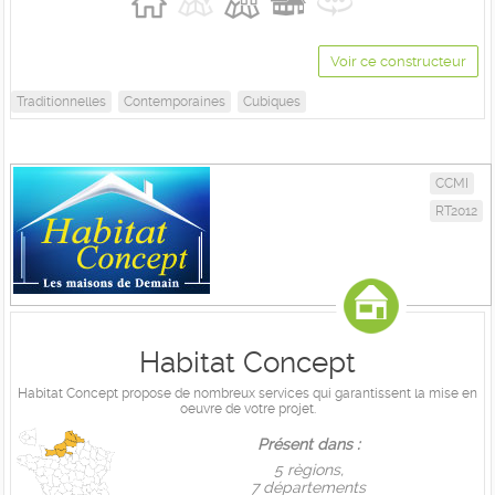
Voir ce constructeur
Traditionnelles
Contemporaines
Cubiques
CCMI
RT2012
Habitat Concept
Habitat Concept propose de nombreux services qui garantissent la mise en
oeuvre de votre projet.
Présent dans :
5 règions,
7 départements