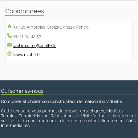
Coordonnées
33 rue Ambroise Croizat, 59223 Roncq
06 11 26 82 57
webmaster@usulle.fr
www.usulle.fr
Qui sommes-nous
Comparer et choisir son constructeur de maison individuelle
Cette annuaire vous permet de trouver en 3 cliques, Modèles,
Terrains, Terrain+Maison, Réalisations et Visite Virtuelle directement
sur le site du constructeur et de prendre contact directement
sans
intermédiaires
.