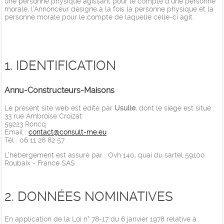
une personne physique agissant pour le compte d'une personne
morale, l'Annonceur désigne à la fois la personne physique et la
personne morale pour le compte de laquelle celle-ci agit.
1. IDENTIFICATION
Annu-Constructeurs-Maisons
Le présent site web est édité par
Usulle
, dont le siège est situé :
33 rue Ambroise Croizat
59223 Roncq
Email :
contact@consult-me.eu
Tél : 06 11 26 82 57
L'hébergement est assuré par : Ovh 140, quai du sartel 59100
Roubaix - France SAS
2. DONNÉES NOMINATIVES
En application de la Loi n° 78-17 du 6 janvier 1978 relative à