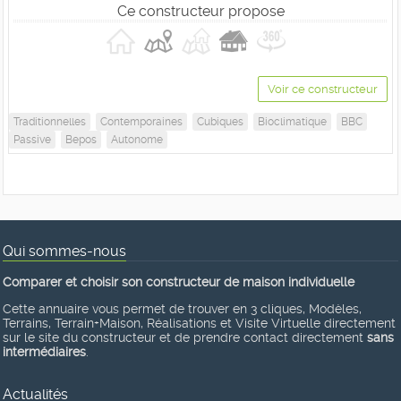
Ce constructeur propose
Voir ce constructeur
Traditionnelles
Contemporaines
Cubiques
Bioclimatique
BBC
Passive
Bepos
Autonome
Qui sommes-nous
Comparer et choisir son constructeur de maison individuelle
Cette annuaire vous permet de trouver en 3 cliques, Modèles,
Terrains, Terrain+Maison, Réalisations et Visite Virtuelle directement
sur le site du constructeur et de prendre contact directement
sans
intermédiaires
.
Actualités