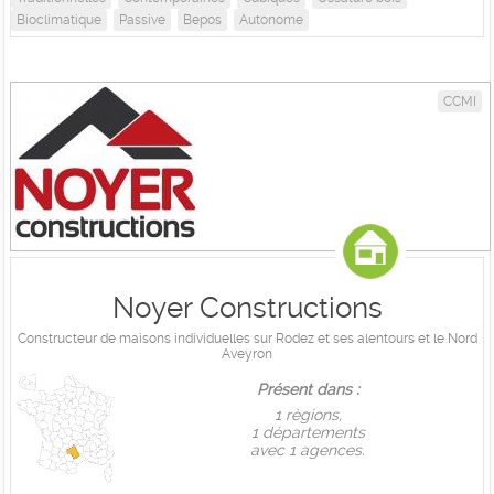
Bioclimatique
Passive
Bepos
Autonome
CCMI
Noyer Constructions
Constructeur de maisons individuelles sur Rodez et ses alentours et le Nord
Aveyron
Présent dans :
1 règions,
1 départements
avec 1 agences.