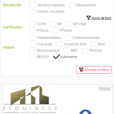
Recherche
Terrains+Maisons
Réalisations
Visites Virtuelles
Moins de filtre
CCMI
NF
NF-HQE
Certification
RT2012
RT2020
Traditionnelles
Contemporaines
Cubiques
Ossature bois
Bois
Maison
Bioclimatique
BBC
Passive
BEPOS
Autonome
Annuler le filtre
RE2020