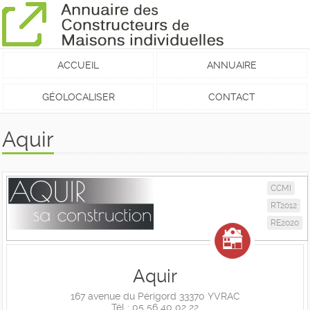
ACCUEIL
ANNUAIRE
GÉOLOCALISER
CONTACT
Aquir
CCMI
RT2012
RE2020
Aquir
167 avenue du Périgord 33370 YVRAC
Tél : 05 56 40 02 22