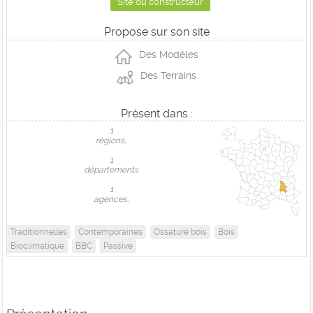
Site du constructeur
Propose sur son site
Des Modéles
Des Terrains
Présent dans :
1
règions,
1
départements
1
agences.
Traditionnelles
Contemporaines
Ossature bois
Bois
Bioclimatique
BBC
Passive