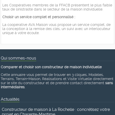
Les Coopératives membres de la FFACB présentent le plus faible
taux de sinistralité dans le secteur de la maison individuelle.
Choisir un service complet et personnalisé :
La coopérative AVA Maison vous propose un service complet, de
la conception à la remise des clés, un suivi avec un interlocuteur
unique à votre écoute.
Qui sommes-nous
Comparer et choisir son constructeur de maison individuelle
Cette annuaire vous permet de trouver en 3 cliques, Modèles,
Terrains, Terrain+Maison, Réalisations et Visite Virtuelle directement
sur le site du constructeur et de prendre contact directement
sans
intermédiaires
.
Actualités
Constructeur de maison à La Rochelle : concrétisez votre
projet en Charente-Maritime