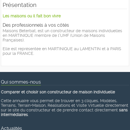
Présentation
Les maisons ou il fait bon vivre
Des professionnels à vos côtés
Maisons Beterbat, est un constructeur de maisons individuelles
en MARTINIQUE membre de l’UMF (Union de Maisons
Françaises).
Elle est représentée en MARTINIQUE au LAMENTIN et à PARIS
pour la FRANCE.
Qui sommes-nous
Comparer et choisir son constructeur de maison individuelle
Cette annuaire vous permet de trouver en 3 cliques, Modèles,
Terrains, Terrain+Maison, Réalisations et Visite Virtuelle directement
sur le site du constructeur et de prendre contact directement
sans
intermédiaires
.
Actualités