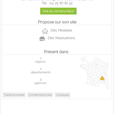
Tél : 04 75 87 81 32
Site du constructeur
Propose sur son site
Des Modéles
Des Réalisations
Présent dans :
1
règions,
2
départements
5
agences.
Traditionnelles
Contemporaines
Cubiques