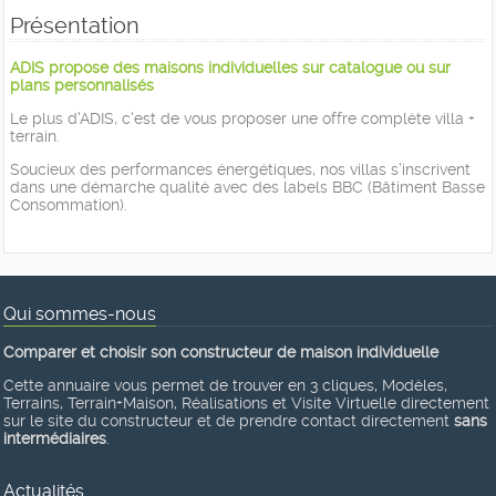
Présentation
ADIS propose des maisons individuelles sur catalogue ou sur
plans personnalisés
Le plus d'ADIS, c'est de vous proposer une offre complète villa +
terrain.
Soucieux des performances énergétiques, nos villas s’inscrivent
dans une démarche qualité avec des labels BBC (Bâtiment Basse
Consommation).
Qui sommes-nous
Comparer et choisir son constructeur de maison individuelle
Cette annuaire vous permet de trouver en 3 cliques, Modèles,
Terrains, Terrain+Maison, Réalisations et Visite Virtuelle directement
sur le site du constructeur et de prendre contact directement
sans
intermédiaires
.
Actualités