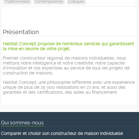
Traditionnelles
Contemporaines
Cubiques
Présentation
Habitat Concept propose de nombreux services qui garantissent
la mise en oeuvre de votre projet.
Premier constructeur régional de maisons individuelles, nous
mettons notre intelligence et notre créativité, notre capacité
d'innovation et nos expertises au service de tous les projets de
construction de maisons.
Habitat Concept, une philosophie différente avec une expérience
unique de plus de 25 000 réalisations en 27 ans, et aussi des
garanties et des certifications, des aides au financement.
Qui sommes-nous
Comparer et choisir son constructeur de maison individuelle