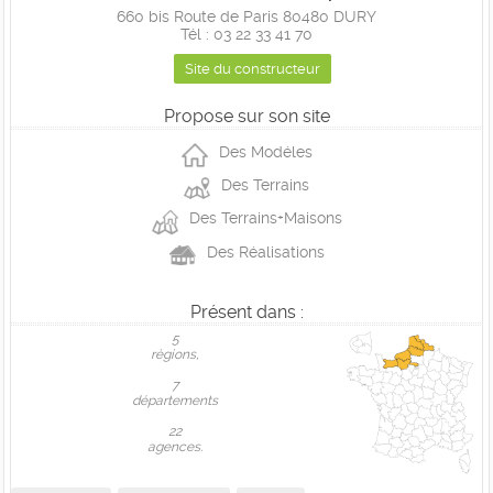
660 bis Route de Paris 80480 DURY
Tél : 03 22 33 41 70
Site du constructeur
Propose sur son site
Des Modéles
Des Terrains
Des Terrains+Maisons
Des Réalisations
Présent dans :
5
règions,
7
départements
22
agences.