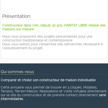
Présentation
Constructeur dans l’Ain, depuis 30 ans, HABITAT LIBRE réalise des
maisons sur mesure.
Nous vous proposons des projets personnalisés pour une
construction traditionnelle et contemporaine.
Nous vous aidons pour l’ensemble des démarches nécessaire à
l’aboutissement du projet.
Qui sommes-nous
Comparer et choisir son constructeur de maison individuelle
Cette annuaire vous permet de trouver en 3 cliques, Modèles,
Terrains, Terrain+Maison, Réalisations et Visite Virtuelle directement
sur le site du constructeur et de prendre contact directement
sans
intermédiaires
.