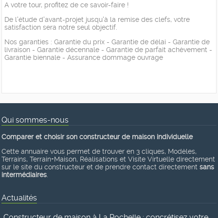
A votre tour, profitez de ce savoir-faire !
De l'étude d'avant-projet jusqu'à la remise des clefs, votre
satisfaction sera notre seul objectif.
Nos garanties : Garantie du prix - Garantie de délai - Garantie de
livraison - Garantie décennale - Garantie de parfait achèvement -
Garantie biennale - Assurance dommage ouvrage
Qui sommes-nous
Comparer et choisir son constructeur de maison individuelle
Cette annuaire vous permet de trouver en 3 cliques, Modèles,
Terrains, Terrain+Maison, Réalisations et Visite Virtuelle directement
sur le site du constructeur et de prendre contact directement
sans
intermédiaires
.
Actualités
Constructeur de maison à La Rochelle : concrétisez votre