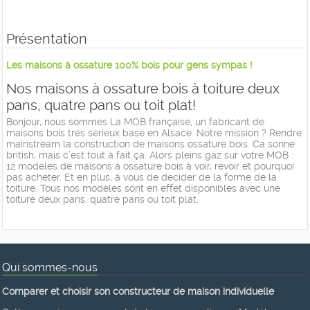
Présentation
Les maisons à ossature 100% bois pour gens sympas !
Nos maisons à ossature bois à toiture deux
pans, quatre pans ou toit plat!
Bonjour, nous sommes La MOB française, un fabricant de
maisons bois très sérieux basé en Alsace. Notre mission ? Rendre
mainstream la construction de maisons ossature bois. Ca sonne
british, mais c’est tout à fait ça. Alors pleins gaz sur votre MOB :
12 modèles de maisons à ossature bois à voir, revoir et pourquoi
pas acheter. Et en plus, à vous de décider de la forme de la
toiture. Tous nos modèles sont en effet disponibles avec une
toiture deux pans, quatre pans ou toit plat.
Qui sommes-nous
Comparer et choisir son constructeur de maison individuelle