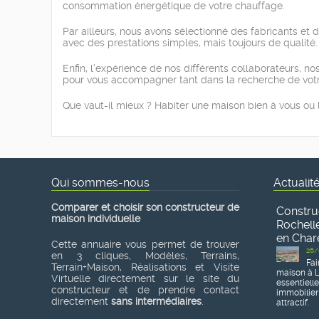
consommation énergétique de votre chauffage.
Par ailleurs, nous avons sélectionné des fabricants et
avec des prestations simples, mais toujours de qualité.
Enfin, l’expérience de nos différents collaborateurs, no
pour vous accompagner tant dans la recherche de votre 
Que vaut-il mieux ? Habiter une maison bien à vous ou 
Qui sommes-nous
Actualit
Comparer et choisir son constructeur de
Constru
maison individuelle
Rochelle
en Char
Cette annuaire vous permet de trouver
26/
en 3 cliques, Modèles, Terrains,
Fai
Terrain+Maison, Réalisations et Visite
maison à L
Virtuelle directement sur le site du
essentiell
constructeur et de prendre contact
immobilier
directement
sans intermédiaires
.
attractif.