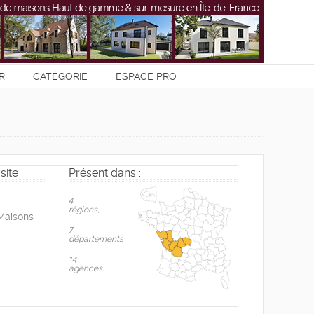
R
CATÉGORIE
ESPACE PRO
site
Présent dans :
4
règions,
Maisons
7
départements
14
agences.