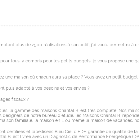
mptant plus de 2500 réalisations à son actif, j’ai voulu permettre à 
e pour tous, y compris pour les petits budgets, je vous propose une 
ez une maison où chacun aura sa place ? Vous avez un petit budget m
ent plus adapté à vos besoins et vos envies ?
tages fiscaux ?
bles, la gamme des maisons Chantal B. est très complète. Nos maiso
 designers de notre bureau d’étude, les Maisons Chantal B. répondent
 maison familiale, la maison en L ou même la maison de vacances, nou
 certifiées et labellisées Bleu Ciel d’EDF, garantie de qualité de l
al B. est livrée avec un Diagnostic de Performance Energétique (DP