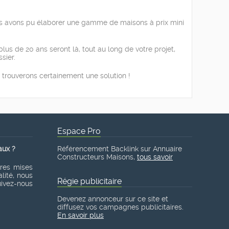
nous avons pu élaborer une gamme de maisons à prix mini
lus de 20 ans seront là, tout au long de votre projet,
sier.
 trouverons certainement une solution !
Espace Pro
aux ?
Référencement Backlink sur Annuaire
Constructeurs Maisons,
tous savoir
ères mises
lité, nous
Régie publicitaire
suivez-nous
Devenez annonceur sur ce site et
diffusez vos campagnes publicitaires.
En savoir plus