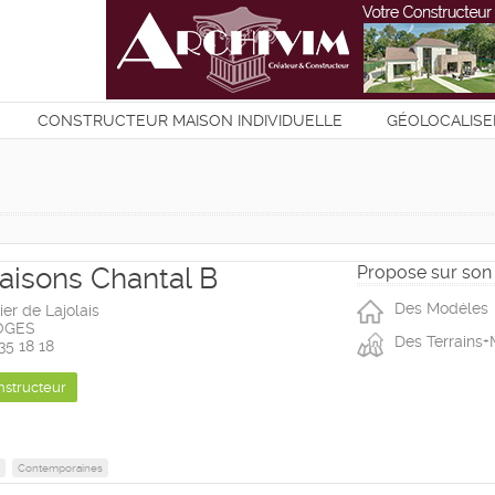
CONSTRUCTEUR MAISON INDIVIDUELLE
GÉOLOCALISE
T
aisons Chantal B
Propose sur son 
Des Modéles
ier de Lajolais
OGES
Des Terrains+
 35 18 18
nstructeur
Contemporaines