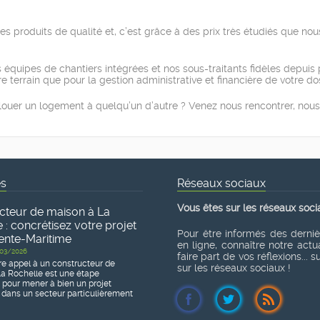
 des produits de qualité et, c’est grâce à des prix très étudiés que 
s équipes de chantiers intégrées et nos sous-traitants fidèles depuis p
terrain que pour la gestion administrative et financière de votre dos
louer un logement à quelqu’un d’autre ? Venez nous rencontrer, nous
és
Réseaux sociaux
Vous êtes sur les réseaux soci
cteur de maison à La
 : concrétisez votre projet
Pour être informés des derni
ente-Maritime
en ligne, connaître notre actua
03/2026
faire part de vos réflexions... 
re appel à un constructeur de
sur les réseaux sociaux !
a Rochelle est une étape
e pour mener à bien un projet
 dans un secteur particulièrement