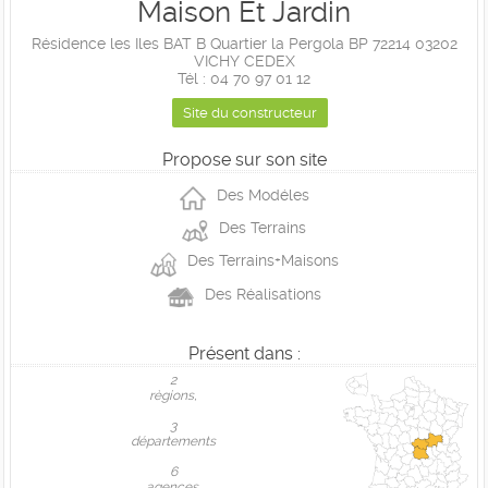
Maison Et Jardin
Résidence les Iles BAT B Quartier la Pergola BP 72214 03202
VICHY CEDEX
Tél : 04 70 97 01 12
Site du constructeur
Propose sur son site
Des Modéles
Des Terrains
Des Terrains+Maisons
Des Réalisations
Présent dans :
2
règions,
3
départements
6
agences.