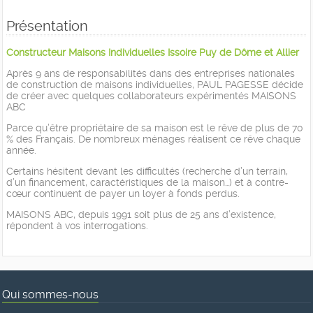
Présentation
Constructeur Maisons Individuelles Issoire Puy de Dôme et Allier
Après 9 ans de responsabilités dans des entreprises nationales
de construction de maisons individuelles, PAUL PAGESSE décide
de créer avec quelques collaborateurs expérimentés MAISONS
ABC
Parce qu’être propriétaire de sa maison est le rêve de plus de 70
% des Français. De nombreux ménages réalisent ce rêve chaque
année.
Certains hésitent devant les difficultés (recherche d’un terrain,
d’un financement, caractéristiques de la maison…) et à contre-
cœur continuent de payer un loyer à fonds perdus.
MAISONS ABC, depuis 1991 soit plus de 25 ans d’existence,
répondent à vos interrogations.
Qui sommes-nous