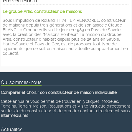
Présentation
Le groupe Artis, constructeur de maisons
Sous l'impulsion de Roland THIAFFEY-RENCOREL, constructeur
de maisons depuis trois générations et de son associé Claude
BLANC, le Groupe Artis voit le jour en 1989 en Pays de Savoie
avec la création des "Maisons Bonheur". La mission du Groupe
Artis, constructeur d'habitat depuis plus de 25 ans en Savoie,
Haute-Savoie et Pays de Gex, est de proposer tout type de
logements que ce soit en maison individuelle ou appartement en
collectif.
Qui sommes-nous
Comparer et choisir son constructeur de maison individuelle
Cette annuaire vous permet de trouver en 3 cliques, Modèles,
Terrains, Terrain+Maison, Réalisations et Visite Virtuelle directement
sur le site du constructeur et de prendre contact directement
sans
intermédiaires
.
Actualités