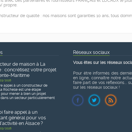
ons avec des partenaires et fournisseurs FRANÇAIS et LOCAUX le plus 
AV propre.
structeur de qualité : nos maisons sont garanties 10 ans, tous domma
és
Réseaux sociaux
Vous êtes sur les réseaux soci
cteur de maison à La
 : concrétisez votre projet
Pour être informés des derni
ente-Maritime
en ligne, connaître notre actua
03/2026
faire part de vos réflexions... 
re appel à un constructeur de
sur les réseaux sociaux !
a Rochelle est une étape
e pour mener à bien un projet
 dans un secteur particulièrement
 faire appel à un
tant général pour vos
’activité en Alsace ?
03/2026