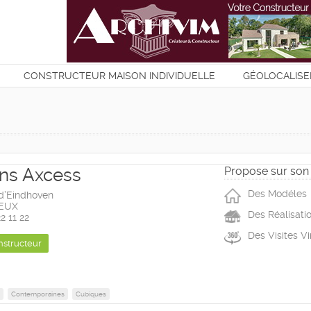
CONSTRUCTEUR MAISON INDIVIDUELLE
GÉOLOCALISE
T
ns Axcess
Propose sur son 
Des Modéles
d’Eindhoven
YEUX
Des Réalisati
22 11 22
Des Visites Vi
nstructeur
Contemporaines
Cubiques