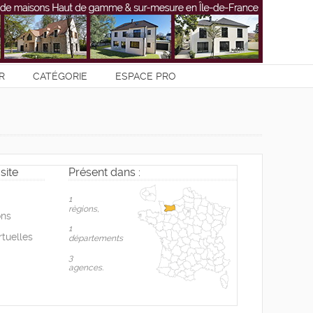
R
CATÉGORIE
ESPACE PRO
site
Présent dans :
1
règions,
ons
1
rtuelles
départements
3
agences.