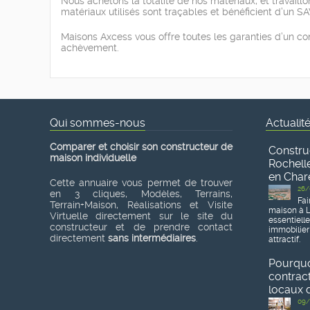
Nous achetons la totalité de nos matériaux, et travaill
matériaux utilisés sont traçables et bénéficient d’un S
Maisons Axcess vous offre toutes les garanties d’un con
achèvement.
Qui sommes-nous
Actualit
Comparer et choisir son constructeur de
Constru
maison individuelle
Rochelle
en Char
Cette annuaire vous permet de trouver
26/
en 3 cliques, Modèles, Terrains,
Fai
Terrain+Maison, Réalisations et Visite
maison à L
Virtuelle directement sur le site du
essentiell
constructeur et de prendre contact
immobilier
directement
sans intermédiaires
.
attractif.
Pourquoi
contrac
locaux d
09/