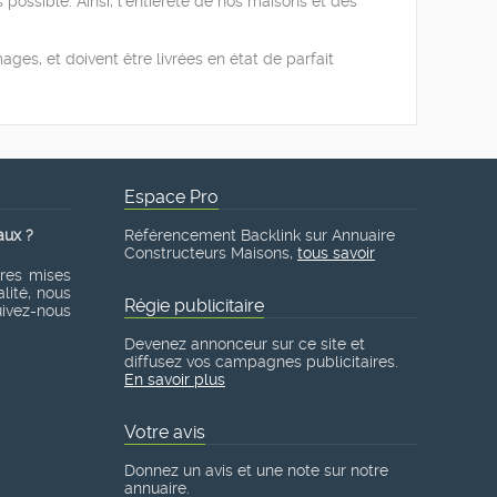
possible. Ainsi, l’entièreté de nos maisons et des
ges, et doivent être livrées en état de parfait
Espace Pro
aux ?
Référencement Backlink sur Annuaire
Constructeurs Maisons,
tous savoir
ères mises
lité, nous
Régie publicitaire
suivez-nous
Devenez annonceur sur ce site et
diffusez vos campagnes publicitaires.
En savoir plus
Votre avis
Donnez un avis et une note sur notre
annuaire.