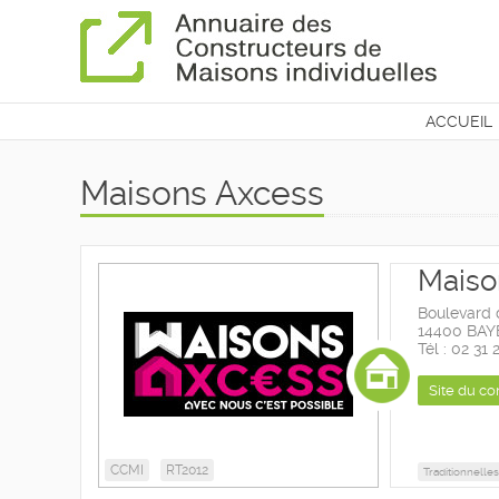
ACCUEIL
CONTAC
Maisons Axcess
Maiso
Boulevard 
14400 BA
Tél : 02 31 
Site du co
CCMI
RT2012
Traditionnelles