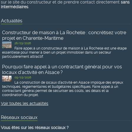
sur le site du constructeur et de prendre contact directement
sans
intermédiaires
.
Actualités
Constructeur de maison à La Rochelle : concrétisez votre
projet en Charente-Maritime
26/03/2026
Faire appel à un constructeur de maison à La Rochelle est une étape
essentielle pour mener à bien un projet immobilier dans un secteur
particulièrement attractif.
Pourquoi faire appel à un contractant général pour vos
locaux d’activité en Alsace ?
09/03/2026
La construction de locaux d’activité en Alsace implique des enjeux
techniques, réglementaires et budgétaires spécifiques. Faire appel à un
contractant général permet de sécuriser les coûts, les délais et la
coordination du projet.
Voir toutes les actualités
Réseaux sociaux
Vous êtes sur les réseaux sociaux ?