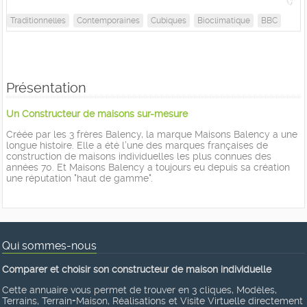
Traditionnelles
Contemporaines
Cubiques
Bioclimatique
BBC
Présentation
Un Constructeur de maisons sur-mesure
Créée par les 3 frères Balency, la marque Maisons Balency a une
longue histoire. Elle a été l’une des marques françaises de
construction de maisons individuelles les plus connues des
années 70. Et Maisons Balency a toujours eu depuis sa création
une réputation "haut de gamme".
Qui sommes-nous
Comparer et choisir son constructeur de maison individuelle
Cette annuaire vous permet de trouver en 3 cliques, Modèles,
Terrains, Terrain+Maison, Réalisations et Visite Virtuelle directement