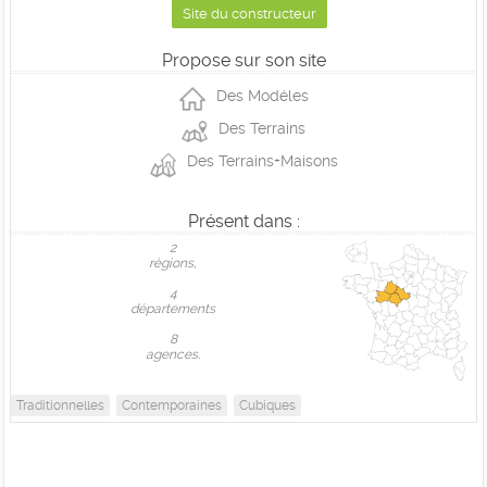
Site du constructeur
Propose sur son site
Des Modéles
Des Terrains
Des Terrains+Maisons
Présent dans :
2
règions,
4
départements
8
agences.
Traditionnelles
Contemporaines
Cubiques