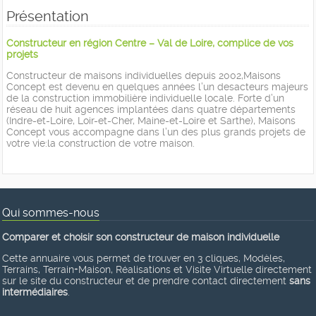
Présentation
Constructeur en région Centre – Val de Loire, complice de vos
projets
Constructeur de maisons individuelles depuis 2002,Maisons
Concept est devenu en quelques années l’un desacteurs majeurs
de la construction immobilière individuelle locale. Forte d’un
réseau de huit agences implantées dans quatre départements
(Indre-et-Loire, Loir-et-Cher, Maine-et-Loire et Sarthe), Maisons
Concept vous accompagne dans l’un des plus grands projets de
votre vie:la construction de votre maison.
Qui sommes-nous
Comparer et choisir son constructeur de maison individuelle
Cette annuaire vous permet de trouver en 3 cliques, Modèles,
Terrains, Terrain+Maison, Réalisations et Visite Virtuelle directement
sur le site du constructeur et de prendre contact directement
sans
intermédiaires
.