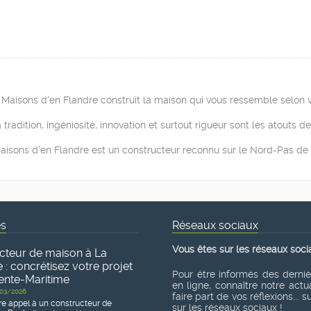
Maisons d'en Flandre construit la maison qui vous ressemble selon v
radition, ingéniosité, innovation et surtout rigueur sont les atouts d
isons d'en Flandre est un constructeur reconnu sur le Nord-Pas de 
és
Réseaux sociaux
Vous êtes sur les réseaux soci
cteur de maison à La
 : concrétisez votre projet
Pour être informés des derni
ente-Maritime
en ligne, connaître notre actua
03/2026
faire part de vos réflexions... 
re appel à un constructeur de
sur les réseaux sociaux !