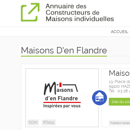
ACCUEIL
CONTAC
Maisons D'en Flandre
Maiso
13, Place d
59120 HA
Tél : 03 28
Site du co
CCMI
RT2012
Traditionnelles