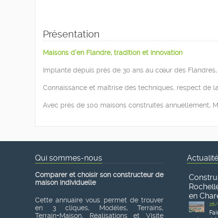
Présentation
Maisons d'en Flandre, tradition et innovation
Implanté depuis près de 30 ans au cœur des Flandres, 
Connaissance et maîtrise des techniques, respect de la t
Avec près de 100 maisons construites annuellement, Ma
Qui sommes-nous
Actualit
Comparer et choisir son constructeur de
Constru
maison individuelle
Rochelle
en Char
Cette annuaire vous permet de trouver
26/
en 3 cliques, Modèles, Terrains,
Fai
Terrain+Maison, Réalisations et Visite