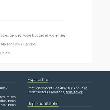
os exigences, votre budget et vos envies.
e Maisons d'en Flandre.
Calais.
Espace Pro
aux ?
Référencement Backlink sur Annuaire
Constructeurs Maisons,
tous savoir
ères mises
lité, nous
Régie publicitaire
suivez-nous