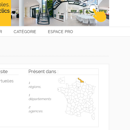
R
CATÉGORIE
ESPACE PRO
site
Présent dans :
rtuelles
1
règions,
1
départements
2
agences.