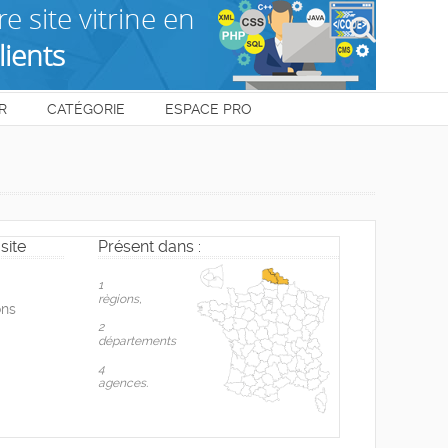
R
CATÉGORIE
ESPACE PRO
site
Présent dans :
1
règions,
ons
2
départements
4
agences.