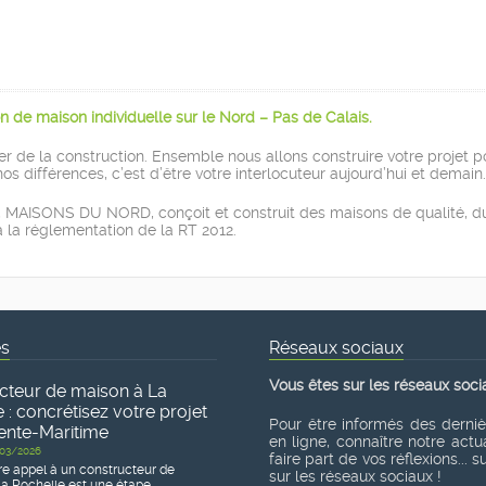
n de maison individuelle sur le Nord – Pas de Calais.
r de la construction. Ensemble nous allons construire votre projet po
os différences, c’est d’être votre interlocuteur aujourd’hui et demain.
MAISONS DU NORD, conçoit et construit des maisons de qualité, durabl
 la réglementation de la RT 2012.
és
Réseaux sociaux
Vous êtes sur les réseaux soci
cteur de maison à La
 : concrétisez votre projet
Pour être informés des derni
ente-Maritime
en ligne, connaître notre actua
03/2026
faire part de vos réflexions... 
re appel à un constructeur de
sur les réseaux sociaux !
a Rochelle est une étape