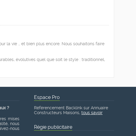
ur la vie … et bien plus encore. Nous souhaitons faire
es, évolutives quel que soit le style : traditionnel,
Espace Pro
aux ?
Référencement Backlink sur Annuaire
Constructeurs Maisons,
tous savoir
ères mises
lité, nous
Régie publicitaire
suivez-nous