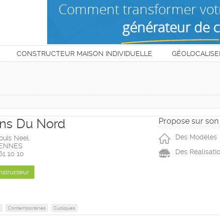
CONSTRUCTEUR MAISON INDIVIDUELLE
GÉOLOCALISE
T
ns Du Nord
Propose sur son 
Des Modéles
ouis Neel
ZENNES
Des Réalisati
 61 10 10
nstructeur
Contemporaines
Cubiques