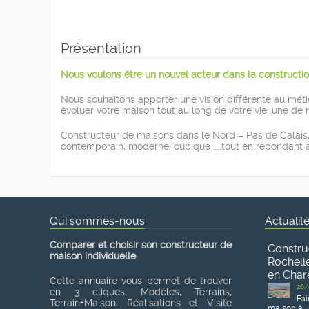
Présentation
Nous voulons être un nouvel acteur dans la constructio
Nous souhaitons apporter une vision différente au métie
évoluer votre maison tout au long de votre vie, une de n
Constructeur de maisons dans le Nord – Pas de Calais, 
contemporain, moderne, cubique …..tout en répondant à
Qui sommes-nous
Actualit
Comparer et choisir son constructeur de
Constru
maison individuelle
Rochelle
en Char
Cette annuaire vous permet de trouver
26/
en 3 cliques, Modèles, Terrains,
Fai
Terrain+Maison, Réalisations et Visite
maison à L