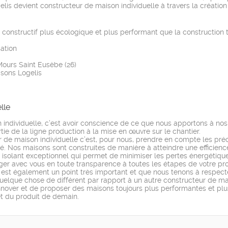
is devient constructeur de maison individuelle à travers la création d
onstructif plus écologique et plus performant que la construction t
ation
Mours Saint Eusèbe (26)
isons Logelis
lle
individuelle, c’est avoir conscience de ce que nous apportons à nos 
rtie de la ligne production à la mise en œuvre sur le chantier.
 de maison individuelle c’est, pour nous, prendre en compte les pré
é. Nos maisons sont construites de manière à atteindre une efficience 
isolant exceptionnel qui permet de minimiser les pertes énergétique
avec vous en toute transparence à toutes les étapes de votre projet
 est également un point très important et que nous tenons à respecte
 quelque chose de différent par rapport à un autre constructeur de mai
’innover et de proposer des maisons toujours plus performantes et plu
et du produit de demain.