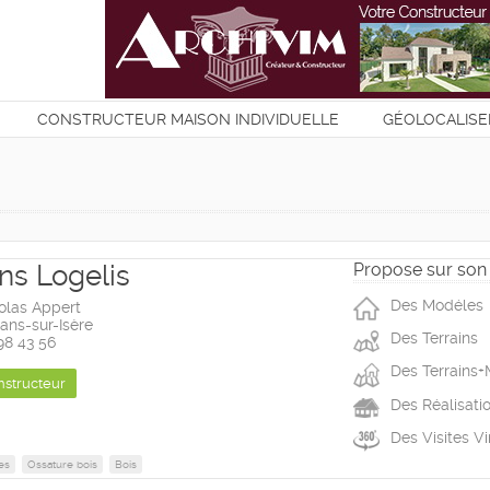
CONSTRUCTEUR MAISON INDIVIDUELLE
GÉOLOCALISE
T
ns Logelis
Propose sur son 
Des Modéles
olas Appert
ns-sur-Isère
Des Terrains
 98 43 56
Des Terrains+
nstructeur
Des Réalisati
Des Visites Vi
es
Ossature bois
Bois