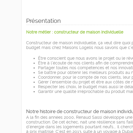
Présentation
Notre métier : constructeur de maison individuelle
Constructeur de maison individuelle, ça veut dire quoi 
budget mais chez Maisons Logelis nous savons que c’est
Être conscient que nous avons le projet ou le rêv
Être à l’écoute de nos clients afin de comprendre
Partager toutes nos compétences et nos innovatio
Se battre pour obtenir les meilleurs produits au m
Coordonner, pour le compte de nos clients, leur p
Gérer l’ensemble du projet et être aux côtés d
Respecter les choix, le budget mais aussi le délai
Garantir une qualité irréprochable du produit 
Notre histoire de constructeur de maison individ
A la fin des années 2000, Renaud Sassi développe une p
construction. De cet échec, nait une résilience sans f
d’énergie dans les logements pourtant neufs…. Il cherc
à prix maitrisé. C’est en 2013, suite à un voyage à Dub