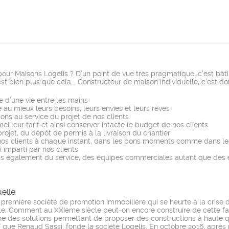
pour Maisons Logelis ? D’un point de vue très pragmatique, c’est bâti
 bien plus que cela…. Constructeur de maison individuelle, c’est don
e d’une vie entre les mains
 au mieux leurs besoins, leurs envies et leurs rêves
ns au service du projet de nos clients
eilleur tarif et ainsi conserver intacte le budget de nos clients
rojet, du dépôt de permis à la livraison du chantier
e nos clients à chaque instant, dans les bons moments comme dans l
 imparti par nos clients
mais également du service, des équipes commerciales autant que des
uelle
remière société de promotion immobilière qui se heurte à la crise des
aille. Comment au XXIème siècle peut-on encore construire de cette fa
he des solutions permettant de proposer des constructions à haute qu
aï que Renaud Sassi, fonde la société Logelis. En octobre 2016, après 