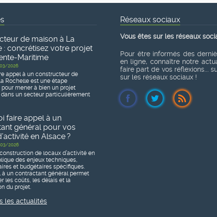
és
Réseaux sociaux
Vous êtes sur les réseaux soci
cteur de maison à La
 : concrétisez votre projet
Pour être informés des derni
ente-Maritime
en ligne, connaître notre actua
03/2026
faire part de vos réflexions... 
re appel à un constructeur de
sur les réseaux sociaux !
a Rochelle est une étape
e pour mener à bien un projet
 dans un secteur particulièrement
 faire appel à un
tant général pour vos
’activité en Alsace ?
03/2026
construction de locaux d’activité en
lique des enjeux techniques,
ires et budgétaires spécifiques.
l à un contractant général permet
r les coûts, les délais et la
n du projet.
s les actualités