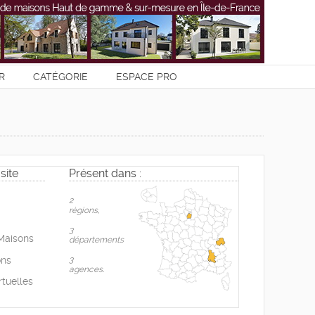
R
CATÉGORIE
ESPACE PRO
site
Présent dans :
2
règions,
3
Maisons
départements
ons
3
agences.
rtuelles