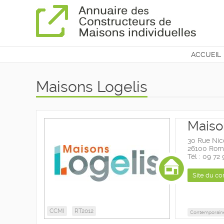
ACCUEIL
CONTAC
Maisons Logelis
Maiso
30 Rue Nic
26100 Roma
Tél : 09 72
Site du co
CCMI
RT2012
Contemporain