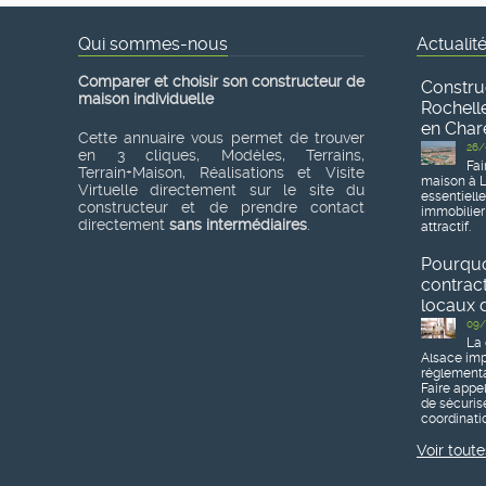
Qui sommes-nous
Actualit
Comparer et choisir son constructeur de
Constru
maison individuelle
Rochelle
en Char
Cette annuaire vous permet de trouver
26/
en 3 cliques, Modèles, Terrains,
Fai
Terrain+Maison, Réalisations et Visite
maison à L
Virtuelle directement sur le site du
essentiell
constructeur et de prendre contact
immobilier
directement
sans intermédiaires
.
attractif.
Pourquoi
contrac
locaux d
09/
La 
Alsace imp
réglementa
Faire appe
de sécurise
coordinatio
Voir toute