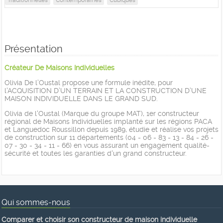
Présentation
Créateur De Maisons Individuelles
Olivia De l’Oustal propose une formule inédite, pour
l'ACQUISITION D’UN TERRAIN ET LA CONSTRUCTION D’UNE
MAISON INDIVIDUELLE DANS LE GRAND SUD.
Olivia de l'Oustal (Marque du groupe MAT), 1er constructeur
régional de Maisons Individuelles implanté sur les régions PACA
et Languedoc Roussillon depuis 1989, étudie et réalise vos projets
de construction sur 11 départements (04 - 06 - 83 - 13 - 84 - 26 -
07 - 30 - 34 - 11 - 66) en vous assurant un engagement qualité-
sécurité et toutes les garanties d'un grand constructeur.
Qui sommes-nous
Comparer et choisir son constructeur de maison individuelle