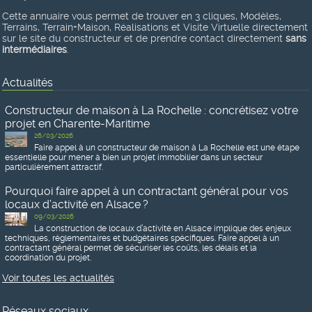
Cette annuaire vous permet de trouver en 3 cliques, Modèles,
Terrains, Terrain+Maison, Réalisations et Visite Virtuelle directement
sur le site du constructeur et de prendre contact directement
sans
intermédiaires
.
Actualités
Constructeur de maison à La Rochelle : concrétisez votre
projet en Charente-Maritime
26/03/2026
Faire appel à un constructeur de maison à La Rochelle est une étape
essentielle pour mener à bien un projet immobilier dans un secteur
particulièrement attractif.
Pourquoi faire appel à un contractant général pour vos
locaux d’activité en Alsace ?
09/03/2026
La construction de locaux d’activité en Alsace implique des enjeux
techniques, réglementaires et budgétaires spécifiques. Faire appel à un
contractant général permet de sécuriser les coûts, les délais et la
coordination du projet.
Voir toutes les actualités
Réseaux sociaux