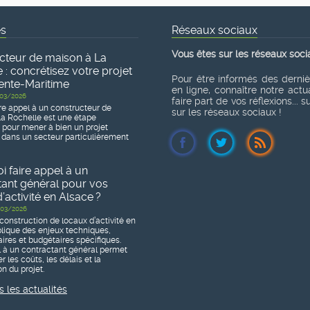
és
Réseaux sociaux
Vous êtes sur les réseaux soci
cteur de maison à La
 : concrétisez votre projet
Pour être informés des derni
ente-Maritime
en ligne, connaître notre actua
03/2026
faire part de vos réflexions... 
re appel à un constructeur de
sur les réseaux sociaux !
a Rochelle est une étape
e pour mener à bien un projet
 dans un secteur particulièrement
 faire appel à un
tant général pour vos
’activité en Alsace ?
03/2026
construction de locaux d’activité en
lique des enjeux techniques,
ires et budgétaires spécifiques.
l à un contractant général permet
r les coûts, les délais et la
n du projet.
s les actualités