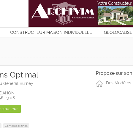
CONSTRUCTEUR MAISON INDIVIDUELLE
GÉOLOCALISE
T
ns Optimal
Propose sur son 
Des Modéles
u Général Burney
LDAHON
 56 23 08
nstructeur
Contemporaines