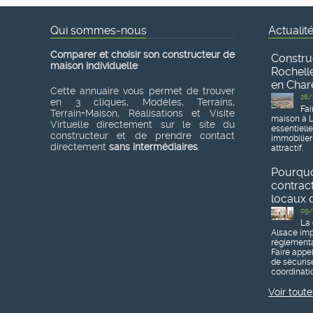
Qui sommes-nous
Actualit
Comparer et choisir son constructeur de
Constru
maison individuelle
Rochelle
en Char
Cette annuaire vous permet de trouver
26/
en 3 cliques, Modèles, Terrains,
Fai
Terrain+Maison, Réalisations et Visite
maison à L
Virtuelle directement sur le site du
essentiell
constructeur et de prendre contact
immobilier
directement
sans intermédiaires
.
attractif.
Pourquoi
contrac
locaux d
09/
La 
Alsace imp
réglementa
Faire appe
de sécurise
coordinatio
Voir toute