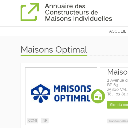
ACCUEIL
CONTAC
Maisons Optimal
Maiso
2 Avenue d
BP 63
25800 VA
Tél : 03 81
Site du co
CCMI
NF
Traditionnelles