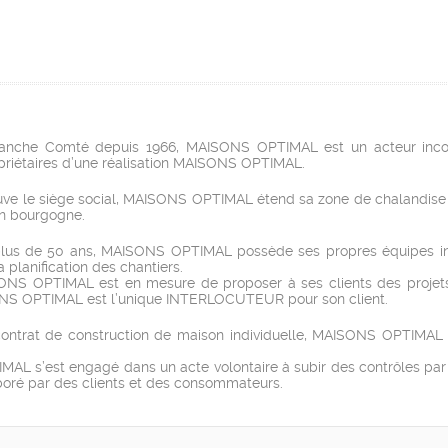
 Franche Comté depuis 1966, MAISONS OPTIMAL est un acteur inc
ropriétaires d’une réalisation MAISONS OPTIMAL.
ouve le siège social, MAISONS OPTIMAL étend sa zone de chalandise
’en bourgogne.
 plus de 50 ans, MAISONS OPTIMAL possède ses propres équipes in
 planification des chantiers.
NS OPTIMAL est en mesure de proposer à ses clients des projets p
AISONS OPTIMAL est l’unique INTERLOCUTEUR pour son client.
contrat de construction de maison individuelle, MAISONS OPTIMAL v
IMAL s’est engagé dans un acte volontaire à subir des contrôles par
laboré par des clients et des consommateurs.