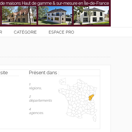
R
CATÉGORIE
ESPACE PRO
site
Présent dans :
1
règions,
2
départements
4
agences.