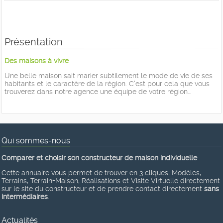
Présentation
Des maisons à vivre
Une belle maison sait marier subtilement le mode de vie de ses
habitants et le caractère de la région. C'est pour cela que vous
trouverez dans notre agence une équipe de votre région…
Qui sommes-nous
Comparer et choisir son constructeur de maison individuelle
Cette annuaire vous permet de trouver en 3 cliques, Modèles,
Terrains, Terrain+Maison, Réalisations et Visite Virtuelle directement
sur le site du constructeur et de prendre contact directement
sans
intermédiaires
.
Actualités