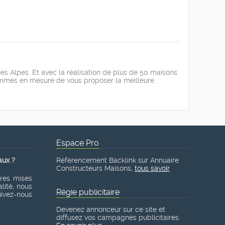
es Alpes. Et avec la réalisation de plus de 50 maisons
 sommes en mesure de vous proposer la meilleure
Espace Pro
aux ?
Référencement Backlink sur Annuaire
Constructeurs Maisons,
tous savoir
ères mises
lité, nous
Régie publicitaire
suivez-nous
Devenez annonceur sur ce site et
diffusez vos campagnes publicitaires.