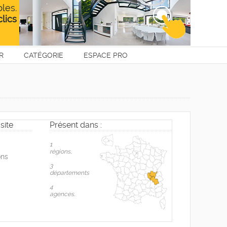
R
CATÉGORIE
ESPACE PRO
site
Présent dans :
1
règions,
ons
3
départements
4
agences.