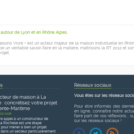
s autour de Lyon et en Rhône Alpes.
sons Vivre + est un acteur majeur de la maison individuelle en Rhôn
pé un véritable savoir-faire en la matière, maîtrisons la RT 2012 et
rojet.
és
Réseaux sociaux
Vous êtes sur les réseaux soci
cteur de maison à La
 : concrétisez votre projet
Pour être informés des derni
ente-Maritime
en ligne, connaître notre actua
03/2026
faire part de vos réflexions... 
re appel à un constructeur de
sur les réseaux sociaux !
a Rochelle est une étape
e pour mener à bien un projet
 dans un secteur particulièrement