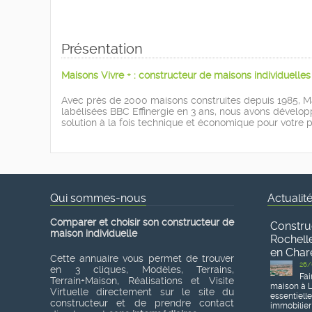
Présentation
Maisons Vivre + : constructeur de maisons individuelle
Avec près de 2000 maisons construites depuis 1985, Mai
labélisées BBC Effinergie en 3 ans, nous avons dévelop
solution à la fois technique et économique pour votre p
Qui sommes-nous
Actualit
Comparer et choisir son constructeur de
Constru
maison individuelle
Rochelle
en Char
Cette annuaire vous permet de trouver
26/
en 3 cliques, Modèles, Terrains,
Fai
Terrain+Maison, Réalisations et Visite
maison à L
Virtuelle directement sur le site du
essentiell
constructeur et de prendre contact
immobilier