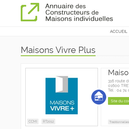
ACCUEIL
CONTAC
Maisons Vivre Plus
Maiso
316 route 
01600 TR
Tél : 04 74
Site du co
CCMI
RT2012
Traditionnelles