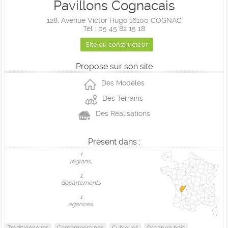
Pavillons Cognacais
128, Avenue Victor Hugo 16100 COGNAC
Tél : 05 45 82 15 18
Site du constructeur
Propose sur son site
Des Modéles
Des Terrains
Des Réalisations
Présent dans :
1
règions,
1
départements
1
agences.
Traditionnelles
Contemporaines
Cubiques
Ossature bois