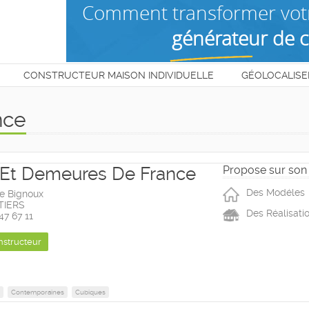
CONSTRUCTEUR MAISON INDIVIDUELLE
GÉOLOCALISE
T
nce
s Et Demeures De France
Propose sur son 
Des Modéles
de Bignoux
TIERS
Des Réalisati
47 67 11
nstructeur
Contemporaines
Cubiques