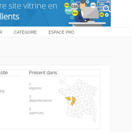
R
CATÉGORIE
ESPACE PRO
site
Présent dans :
2
règions,
ons
3
départements
3
agences.