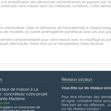
 la simplification des démarches administratives en passant par l'aid
 construire votre maison dans les meilleures conditions. Cette dém
 individuelles Villas et Demeures de Francepermet à chaque budget 
ous les modèles: la cuisine aménagée en partenariat avec les plus gr
pement complémentaire pour votre maison avec le chauffage au sol
laques électriques, hotte) ainsi qu'un récupérateur d'eau de pluie.
és
Réseaux sociaux
Vous êtes sur les réseaux soci
cteur de maison à La
 : concrétisez votre projet
Pour être informés des derni
ente-Maritime
en ligne, connaître notre actua
03/2026
faire part de vos réflexions... 
re appel à un constructeur de
sur les réseaux sociaux !
a Rochelle est une étape