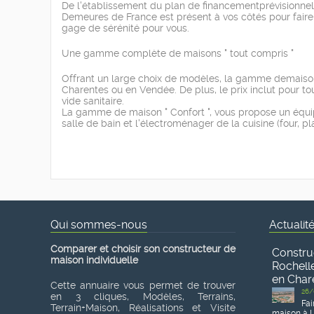
De l'établissement du plan de financementprévisionnel à
Demeures de France est présent à vos côtés pour faire
gage de sérénité pour vous.
Une gamme complète de maisons " tout compris "
Offrant un large choix de modèles, la gamme demaisons
Charentes ou en Vendée. De plus, le prix inclut pour t
vide sanitaire.
La gamme de maison " Confort ", vous propose un équi
salle de bain et l'électroménager de la cuisine (four, p
Qui sommes-nous
Actualit
Comparer et choisir son constructeur de
Constru
maison individuelle
Rochelle
en Char
Cette annuaire vous permet de trouver
26/
en 3 cliques, Modèles, Terrains,
Fai
Terrain+Maison, Réalisations et Visite
maison à L