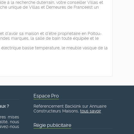
e à la recherche duterrain, votre conseiller Villas et
arche unique de Villas et Demeures de Franceest un
d'avoir sa maison et d'être propriétaire en Poitou-
andes marques, la salle de bain toute équipée et le
 électrique basse température, le meuble vasque de la
Espace Pro
aux ?
Référencement Backlink sur Annuaire
Constructeurs Maisons,
tous savoir
ères mises
lité, nous
Régie publicitaire
suivez-nous