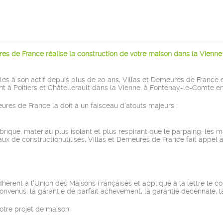
s de France réalise la construction de votre maison dans la Vienne (8
les à son actif depuis plus de 20 ans, Villas et Demeures de France 
lent à Poitiers et Châtellerault dans la Vienne, à Fontenay-le-Comte
ures de France la doit à un faisceau d'atouts majeurs :
 brique, matériau plus isolant et plus respirant que le parpaing, les
iaux de constructionutilisés, Villas et Demeures de France fait appe
érent à l'Union des Maisons Françaises et applique à la lettre le co
s convenus, la garantie de parfait achèvement, la garantie décennale,
re projet de maison