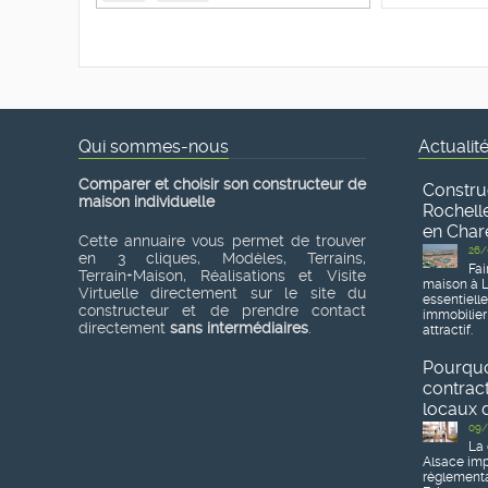
Qui sommes-nous
Actualit
Comparer et choisir son constructeur de
Constru
maison individuelle
Rochelle
en Char
Cette annuaire vous permet de trouver
26/
en 3 cliques, Modèles, Terrains,
Fai
Terrain+Maison, Réalisations et Visite
maison à L
Virtuelle directement sur le site du
essentiell
constructeur et de prendre contact
immobilier
directement
sans intermédiaires
.
attractif.
Pourquoi
contrac
locaux d
09/
La 
Alsace imp
réglementa