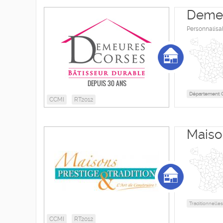
Demeu
Personnalisa
Département C
CCMI
RT2012
Maison
Traditionnelles
CCMI
RT2012