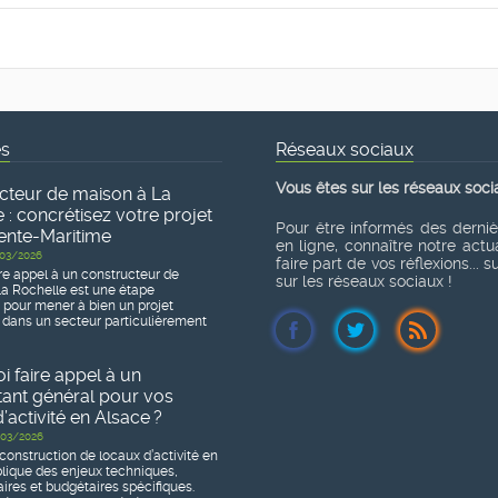
és
Réseaux sociaux
Vous êtes sur les réseaux soci
cteur de maison à La
 : concrétisez votre projet
Pour être informés des derni
ente-Maritime
en ligne, connaître notre actua
03/2026
faire part de vos réflexions... 
re appel à un constructeur de
sur les réseaux sociaux !
a Rochelle est une étape
e pour mener à bien un projet
 dans un secteur particulièrement
 faire appel à un
tant général pour vos
’activité en Alsace ?
03/2026
construction de locaux d’activité en
lique des enjeux techniques,
ires et budgétaires spécifiques.