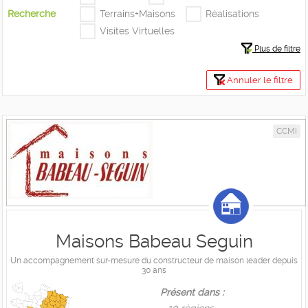
Recherche
Terrains+Maisons
Réalisations
Visites Virtuelles
Plus de filtre
Annuler le filtre
CCMI
Maisons Babeau Seguin
Un accompagnement sur-mesure du constructeur de maison leader depuis
30 ans
Présent dans :