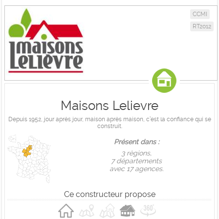
CCMI
RT2012
Maisons Lelievre
Depuis 1952, jour après jour, maison après maison, c’est la confiance qui se
construit.
Présent dans :
3 règions,
7 départements
avec 17 agences.
Ce constructeur propose