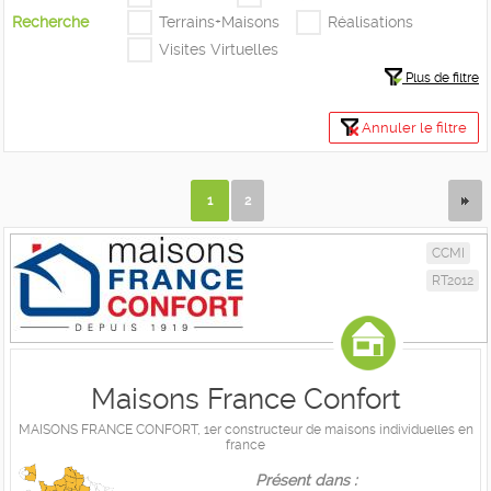
Recherche
Terrains+Maisons
Réalisations
Visites Virtuelles
Plus de filtre
Annuler le filtre
1
2
CCMI
RT2012
Maisons France Confort
MAISONS FRANCE CONFORT, 1er constructeur de maisons individuelles en
france
Présent dans :