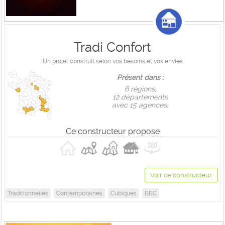
Tradi Confort
Un projet construit selon vos besoins et vos envies
Présent dans :
6 règions,
12 départements
avec 15 agences.
Ce constructeur propose
Voir ce constructeur
Traditionnelles
Contemporaines
Cubiques
BBC