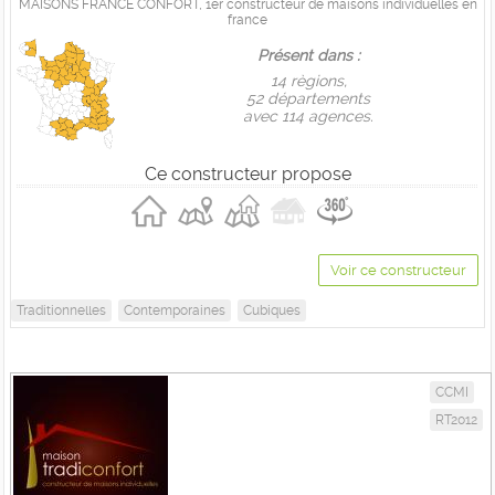
MAISONS FRANCE CONFORT, 1er constructeur de maisons individuelles en
france
Présent dans :
14 règions,
52 départements
avec 114 agences.
Ce constructeur propose
Voir ce constructeur
Traditionnelles
Contemporaines
Cubiques
CCMI
RT2012