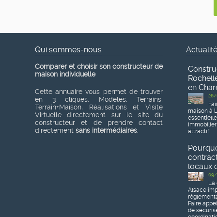
Qui sommes-nous
Actualit
Comparer et choisir son constructeur de
Constru
maison individuelle
Rochelle
en Char
Cette annuaire vous permet de trouver
26/
en 3 cliques, Modèles, Terrains,
Fai
Terrain+Maison, Réalisations et Visite
maison à L
Virtuelle directement sur le site du
essentiell
constructeur et de prendre contact
immobilier
directement
sans intermédiaires
.
attractif.
Pourquoi
contrac
locaux d
09/
La 
Alsace imp
réglementa
Faire appe
de sécurise