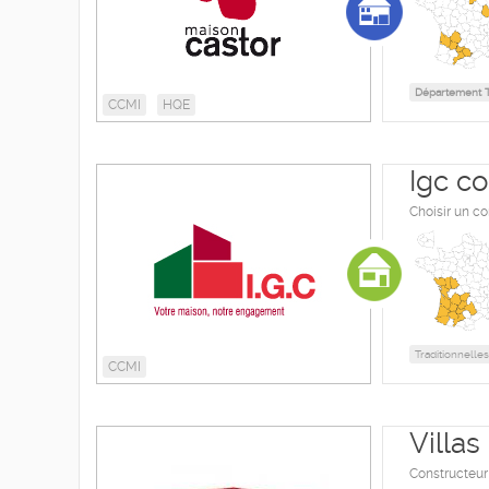
Département T
CCMI
HQE
Igc co
Choisir un c
Traditionnelles
CCMI
Villa
Constructeur