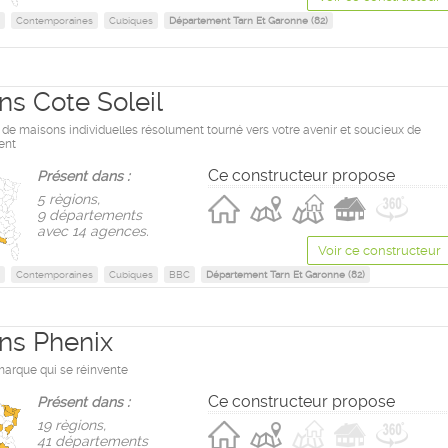
Contemporaines
Cubiques
Département Tarn Et Garonne (82)
ns Cote Soleil
de maisons individuelles résolument tourné vers votre avenir et soucieux de
ent
Ce constructeur propose
Présent dans :
5 règions,
9 départements
avec 14 agences.
Voir ce constructeur
Contemporaines
Cubiques
BBC
Département Tarn Et Garonne (82)
ns Phenix
marque qui se réinvente
Ce constructeur propose
Présent dans :
19 règions,
41 départements