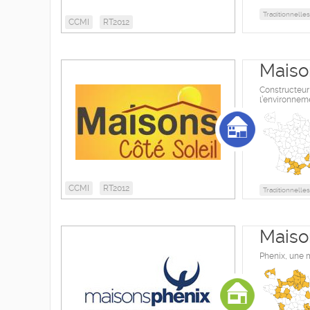
Traditionnelles
CCMI
RT2012
Maiso
Constructeur 
l’environnem
CCMI
RT2012
Traditionnelles
Maiso
Phenix, une 