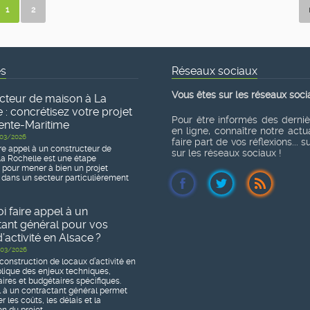
1
2
és
Réseaux sociaux
Vous êtes sur les réseaux soci
cteur de maison à La
 : concrétisez votre projet
Pour être informés des derni
ente-Maritime
en ligne, connaître notre actua
03/2026
faire part de vos réflexions... 
re appel à un constructeur de
sur les réseaux sociaux !
a Rochelle est une étape
e pour mener à bien un projet
 dans un secteur particulièrement
 faire appel à un
tant général pour vos
’activité en Alsace ?
03/2026
construction de locaux d’activité en
lique des enjeux techniques,
ires et budgétaires spécifiques.
l à un contractant général permet
r les coûts, les délais et la