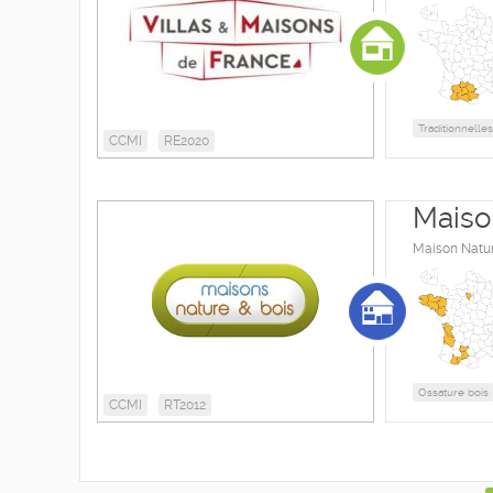
Traditionnelles
CCMI
RE2020
Maiso
Maison Nature
Ossature bois
CCMI
RT2012