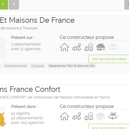
1
2
s Et Maisons De France
 de maisons à Toulouse
Ce constructeur propose
Présent sur :
7 départements
avec 5 agences.
Voir ce constructeur
Contemporaines
Cubiques
Département Tarn Et Garonne (82)
ns France Confort
CE CONFORT, 1er constructeur de maisons individuelles en france
Ce constructeur propose
Présent dans :
14 règions,
52 départements
avec 114 agences.
Voir ce constructeur