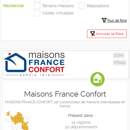
Recherche
Terrains+Maisons
Réalisations
Visites Virtuelles
Plus de filtre
Annuler le filtre
CCMI
RT2012
Maisons France Confort
MAISONS FRANCE CONFORT, 1er constructeur de maisons individuelles en
france
Présent dans :
14 règions,
52 départements