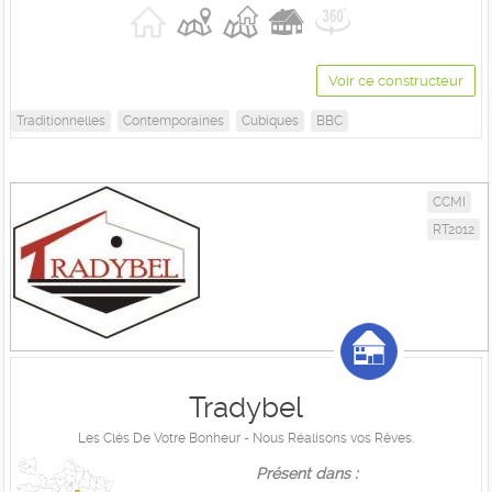
Voir ce constructeur
Traditionnelles
Contemporaines
Cubiques
BBC
CCMI
RT2012
Tradybel
Les Clés De Votre Bonheur - Nous Réalisons vos Rêves.
Présent dans :