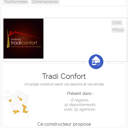
Traditionnelles
Contemporaines
CCMI
RT2012
Tradi Confort
Un projet construit selon vos besoins et vos envies
Présent dans :
6 règions,
12 départements
avec 15 agences.
Ce constructeur propose