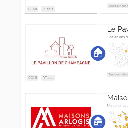
Traditionnelles
CCMI
RT2012
Le Pa
+ de 40 ans d
Traditionnelles
CCMI
RT2012
Maiso
Un construc