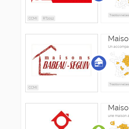
Traditionnelles
CCMI
RT2012
Maiso
Un accompag
Traditionnelles
CCMI
Maiso
une maison au