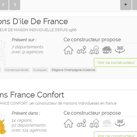
2
3
ons D'ile De France
UR DE MAISON INDIVIDUELLE DEPUIS 1966
Ce constructeur propose
Présent sur :
7 départements
avec 9 agences.
Voir ce constructeur
Contemporaines
Cubiques
Régions Champagne-Ardenne
ns France Confort
CE CONFORT, 1er constructeur de maisons individuelles en france
Ce constructeur propose
Présent dans :
14 règions,
52 départements
avec 114 agences.
Voir ce constructeur