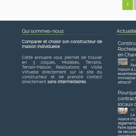
1
Qui sommes-nous
Actualit
Comparer et choisir son constructeur de
Constru
maison individuelle
Rochelle
en Char
Cette annuaire vous permet de trouver
26/
en 3 cliques, Modèles, Terrains,
Fai
Terrain+Maison, Réalisations et Visite
maison à L
Virtuelle directement sur le site du
essentiell
constructeur et de prendre contact
immobilier
directement
sans intermédiaires
.
attractif.
Pourquoi
contrac
locaux d
09/
La 
Alsace imp
réglementa
Faire appe
de sécurise