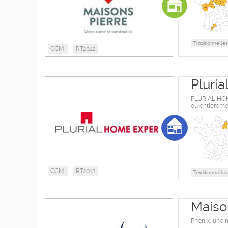
Traditionnelles
CCMI
RT2012
Pluri
PLURIAL HOME
ou entièreme
CCMI
RT2012
Traditionnelles
Maiso
Phenix, une 