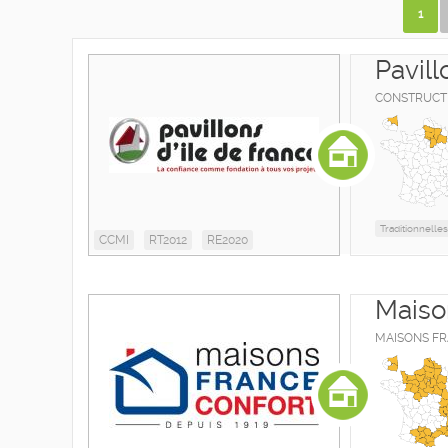
1
Pavill
CONSTRUCTE
Traditionnelles
CCMI
RT2012
RE2020
Maiso
MAISONS FRAN