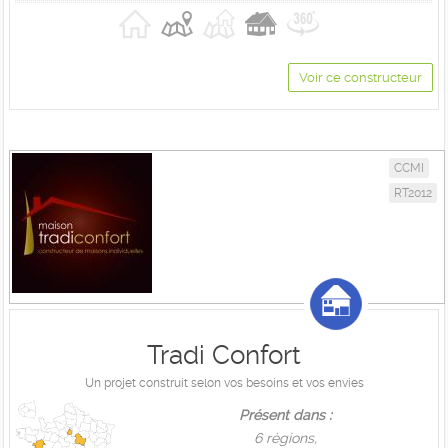
Voir ce constructeur
CCMI
RT2012
Tradi Confort
Un projet construit selon vos besoins et vos envies
Présent dans :
6 règions,