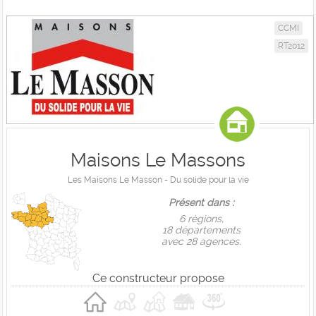
CCMI
RT2012
Maisons Le Massons
Les Maisons Le Masson - Du solide pour la vie
Présent dans :
6 règions,
18 départements
avec 28 agences.
Ce constructeur propose