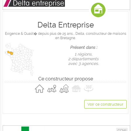
Delta Entreprise
Exigence & Qualit� depuis plus de 25 ans... Delta, constructeur de maisons
en Bretagne.
Présent dans :
1 règions,
2 départements
avec 3 agences.
Ce constructeur propose
Voir ce constructeur
CCMI