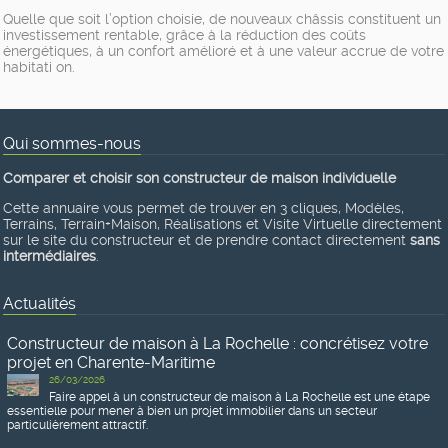
Quelle que soit l’option choisie, de nouveaux châssis constituent un
investissement rentable, grâce à la réduction des coûts
énergétiques, à un confort amélioré et à une valeur accrue de votre
habitati on.
Qui sommes-nous
Comparer et choisir son constructeur de maison individuelle
Cette annuaire vous permet de trouver en 3 cliques, Modèles,
Terrains, Terrain+Maison, Réalisations et Visite Virtuelle directement
sur le site du constructeur et de prendre contact directement
sans
intermédiaires
.
Actualités
Constructeur de maison à La Rochelle : concrétisez votre
projet en Charente-Maritime
26/03/2026
Faire appel à un constructeur de maison à La Rochelle est une étape
essentielle pour mener à bien un projet immobilier dans un secteur
particulièrement attractif.