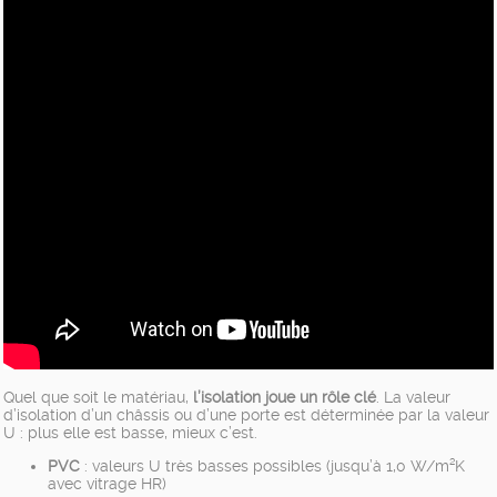
Quel que soit le matériau,
l’isolation joue un rôle clé
. La valeur
d’isolation d’un châssis ou d’une porte est déterminée par la valeur
U : plus elle est basse, mieux c’est.
PVC
: valeurs U très basses possibles (jusqu’à 1,0 W/m²K
avec vitrage HR)