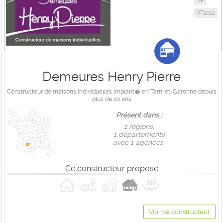
NF
RT2012
Demeures Henry Pierre
Constructeur de maisons individuelles implant� en Tarn-et-Garonne depuis
plus de 20 ans
Présent dans :
1 règions,
1 départements
avec 1 agences.
Ce constructeur propose
Voir ce constructeur