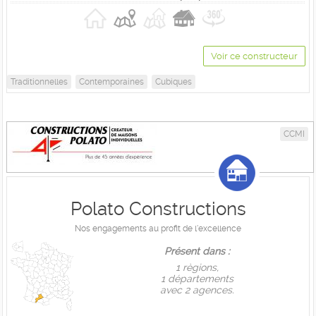
Voir ce constructeur
Traditionnelles
Contemporaines
Cubiques
CCMI
Polato Constructions
Nos engagements au profit de l'excellence
Présent dans :
1 règions,
1 départements
avec 2 agences.