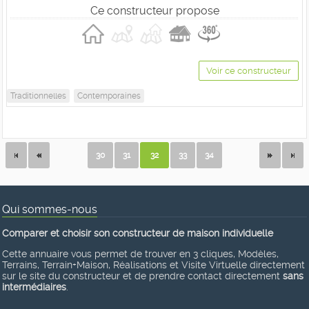
Ce constructeur propose
Voir ce constructeur
Traditionnelles
Contemporaines
30
31
32
33
34
Qui sommes-nous
Comparer et choisir son constructeur de maison individuelle
Cette annuaire vous permet de trouver en 3 cliques, Modèles,
Terrains, Terrain+Maison, Réalisations et Visite Virtuelle directement
sur le site du constructeur et de prendre contact directement
sans
intermédiaires
.