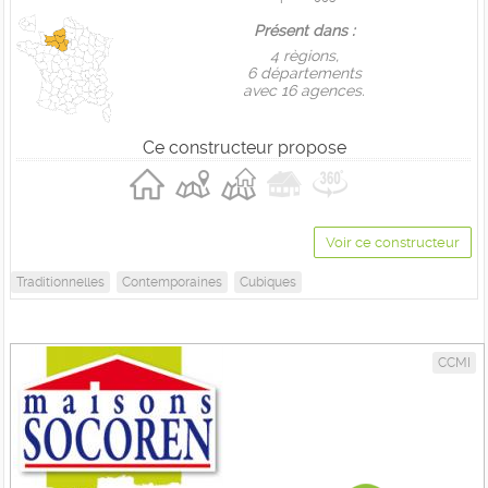
Présent dans :
4 règions,
6 départements
avec 16 agences.
Ce constructeur propose
Voir ce constructeur
Traditionnelles
Contemporaines
Cubiques
CCMI