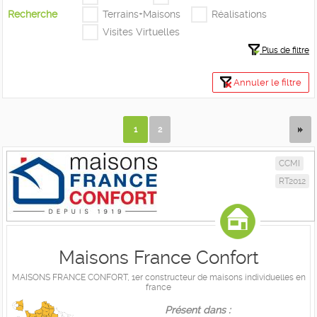
Recherche
Terrains+Maisons
Réalisations
Visites Virtuelles
Plus de filtre
Annuler le filtre
1
2
CCMI
RT2012
Maisons France Confort
MAISONS FRANCE CONFORT, 1er constructeur de maisons individuelles en
france
Présent dans :