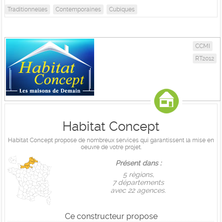
Traditionnelles
Contemporaines
Cubiques
CCMI
RT2012
Habitat Concept
Habitat Concept propose de nombreux services qui garantissent la mise en
oeuvre de votre projet.
Présent dans :
5 règions,
7 départements
avec 22 agences.
Ce constructeur propose