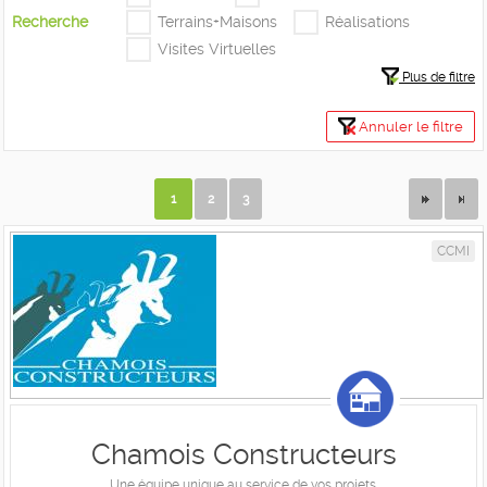
Recherche
Terrains+Maisons
Réalisations
Visites Virtuelles
Plus de filtre
Annuler le filtre
1
2
3
CCMI
Chamois Constructeurs
Une équipe unique au service de vos projets.