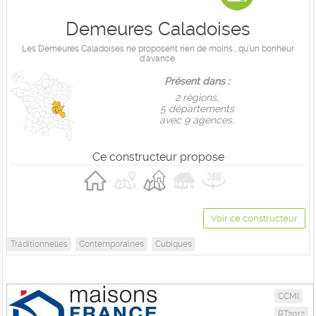
Demeures Caladoises
Les Demeures Caladoises ne proposent rien de moins… qu'un bonheur
d'avance.
Présent dans :
2 règions,
5 départements
avec 9 agences.
Ce constructeur propose
Voir ce constructeur
Traditionnelles
Contemporaines
Cubiques
CCMI
RT2012