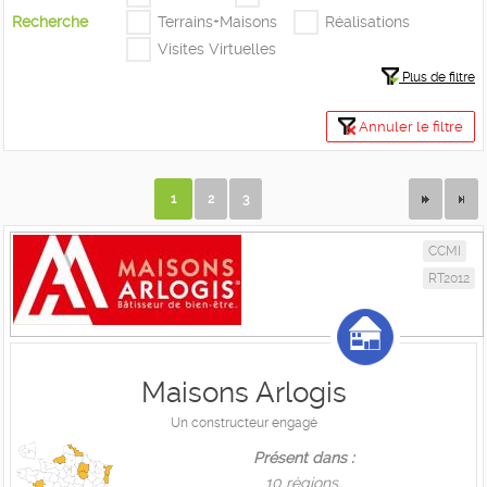
Recherche
Terrains+Maisons
Réalisations
Visites Virtuelles
Plus de filtre
Annuler le filtre
1
2
3
CCMI
RT2012
Maisons Arlogis
Un constructeur engagé
Présent dans :
10 règions,