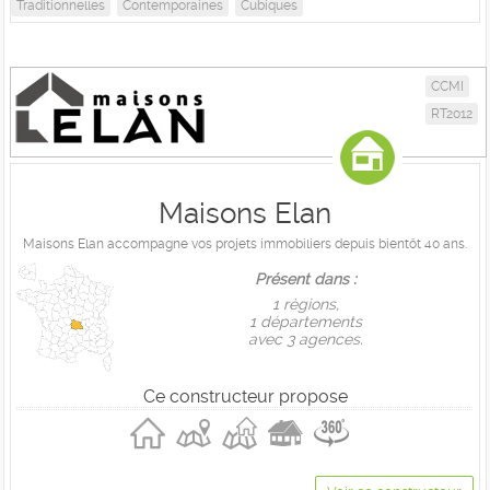
Traditionnelles
Contemporaines
Cubiques
CCMI
RT2012
Maisons Elan
Maisons Elan accompagne vos projets immobiliers depuis bientôt 40 ans.
Présent dans :
1 règions,
1 départements
avec 3 agences.
Ce constructeur propose