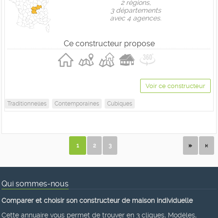
2 règions,
3 départements
avec 4 agences.
Ce constructeur propose
Voir ce constructeur
Traditionnelles
Contemporaines
Cubiques
1
2
3
Qui sommes-nous
Comparer et choisir son constructeur de maison individuelle
Cette annuaire vous permet de trouver en 3 cliques, Modèles,