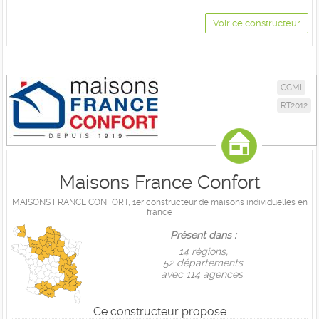
Voir ce constructeur
CCMI
RT2012
Maisons France Confort
MAISONS FRANCE CONFORT, 1er constructeur de maisons individuelles en
france
Présent dans :
14 règions,
52 départements
avec 114 agences.
Ce constructeur propose