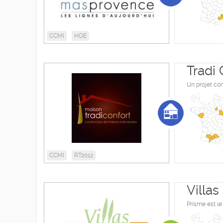
CCMI
HQE
Tradi 
Un projet con
CCMI
RT2012
Villas
Prisme est le