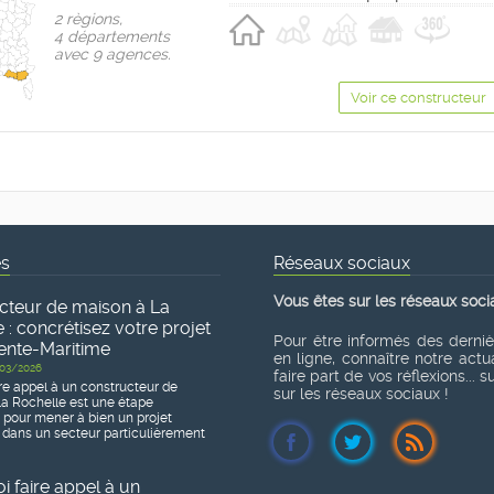
2 règions,
4 départements
avec 9 agences.
Voir ce constructeur
és
Réseaux sociaux
Vous êtes sur les réseaux soci
cteur de maison à La
 : concrétisez votre projet
Pour être informés des derni
ente-Maritime
en ligne, connaître notre actua
03/2026
faire part de vos réflexions... 
re appel à un constructeur de
sur les réseaux sociaux !
a Rochelle est une étape
e pour mener à bien un projet
 dans un secteur particulièrement
 faire appel à un