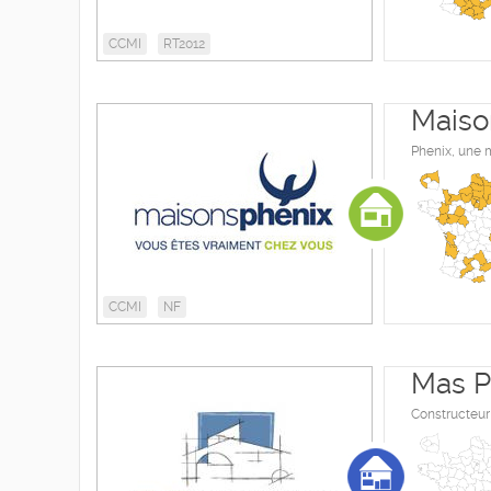
CCMI
RT2012
Maiso
Phenix, une 
CCMI
NF
Mas P
Constructeur