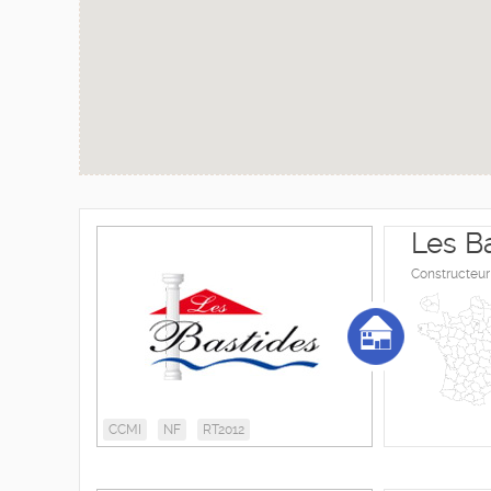
Les B
Constructeur
CCMI
NF
RT2012