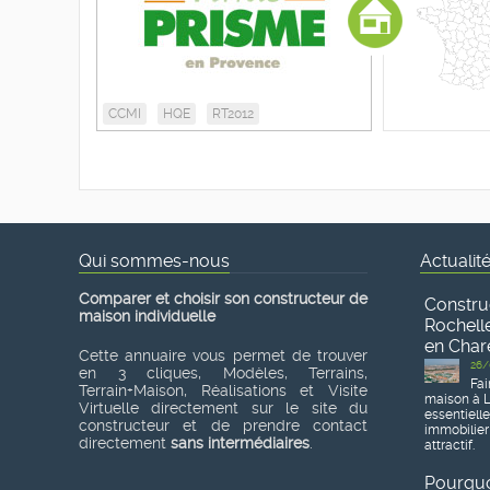
CCMI
HQE
RT2012
Qui sommes-nous
Actualit
Comparer et choisir son constructeur de
Constru
maison individuelle
Rochelle
en Char
Cette annuaire vous permet de trouver
26/
en 3 cliques, Modèles, Terrains,
Fai
Terrain+Maison, Réalisations et Visite
maison à L
Virtuelle directement sur le site du
essentiell
constructeur et de prendre contact
immobilier
directement
sans intermédiaires
.
attractif.
Pourquoi