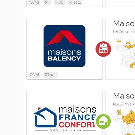
CCMI
NF
HQE
RT2012
Maiso
Un Construct
CCMI
RT2012
Maiso
MAISONS FRAN