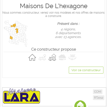
Maisons De L'hexagone
Nous sommes constructeur, venez voir nos modèles et nos offres de maisons
à construire.
Présent dans :
4 règions,
6 départements
avec 13 agences.
Ce constructeur propose
Voir ce constructeur
CCMI
RT2012