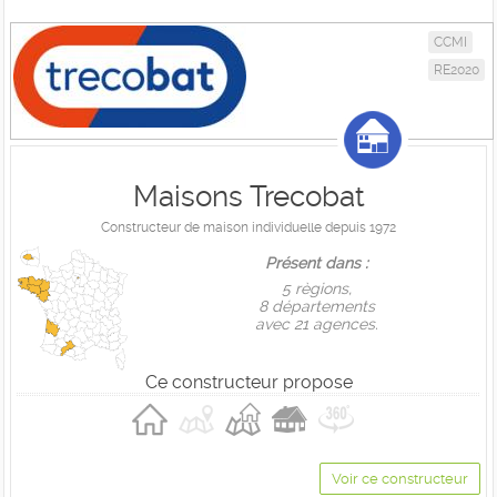
CCMI
RE2020
Maisons Trecobat
Constructeur de maison individuelle depuis 1972
Présent dans :
5 règions,
8 départements
avec 21 agences.
Ce constructeur propose
Voir ce constructeur