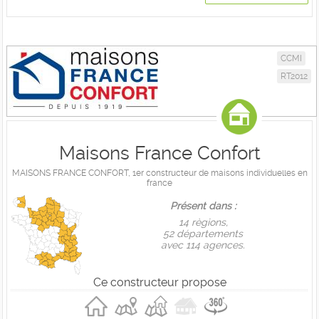
CCMI
RT2012
Maisons France Confort
MAISONS FRANCE CONFORT, 1er constructeur de maisons individuelles en
france
Présent dans :
14 règions,
52 départements
avec 114 agences.
Ce constructeur propose