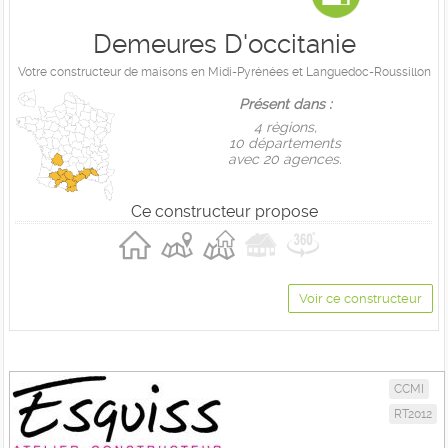
Demeures D'occitanie
Votre constructeur de maisons en Midi-Pyrénées et Languedoc-Roussillon
Présent dans :
4 règions,
10 départements
avec 20 agences.
Ce constructeur propose
Voir ce constructeur
CCMI
RT2012